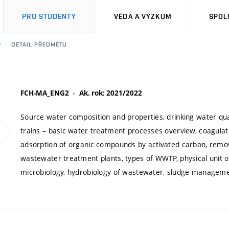
PRO STUDENTY
VĚDA A VÝZKUM
SPOL
DETAIL PŘEDMĚTU
FCH-MA_ENG2
Ak. rok: 2021/2022
Source water composition and properties, drinking water qua
trains – basic water treatment processes overview, coagulati
adsorption of organic compounds by activated carbon, remova
wastewater treatment plants, types of WWTP, physical unit 
microbiology, hydrobiology of wastewater, sludge manage