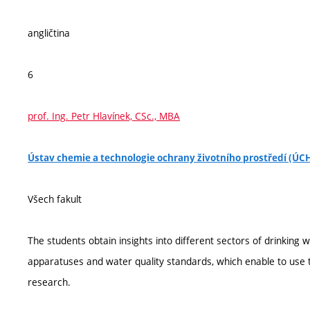
angličtina
6
prof. Ing. Petr Hlavínek, CSc., MBA
Ústav chemie a technologie ochrany životního prostředí (Ú
Všech fakult
The students obtain insights into different sectors of drinking
apparatuses and water quality standards, which enable to use 
research.