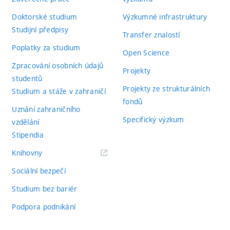
Doktorské studium
Výzkumné infrastruktury
Studijní předpisy
Transfer znalostí
Poplatky za studium
Open Science
Zpracování osobních údajů
Projekty
studentů
Projekty ze strukturálních
Studium a stáže v zahraničí
fondů
Uznání zahraničního
Specifický výzkum
vzdělání
Stipendia
(externí
Knihovny
odkaz)
Sociální bezpečí
Studium bez bariér
Podpora podnikání