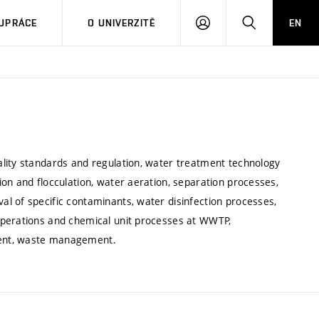
PŘIHLÁSIT
HLEDAT
UPRÁCE
O UNIVERZITĚ
EN
SE
lity standards and regulation, water treatment technology
on and flocculation, water aeration, separation processes,
l of specific contaminants, water disinfection processes,
operations and chemical unit processes at WWTP,
ment, waste management.