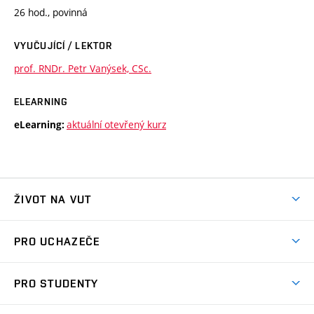
26 hod., povinná
VYUČUJÍCÍ / LEKTOR
prof. RNDr. Petr Vanýsek, CSc.
ELEARNING
aktuální otevřený kurz
eLearning:
ŽIVOT NA VUT
Atmosféra VUT
PRO UCHAZEČE
Prostory školy
Proč na VUT
Koleje
PRO STUDENTY
Studijní programy
Stravování
Předměty
Studijní předpisy
Studium a stáže v zahraničí
Stipendia