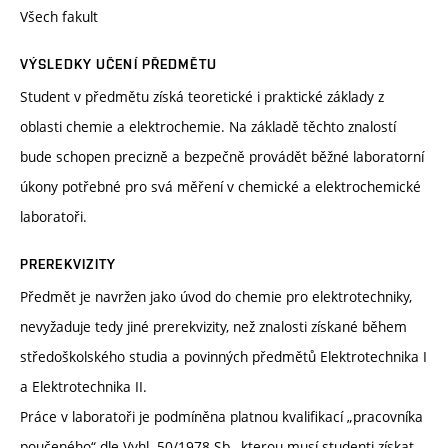
Všech fakult
VÝSLEDKY UČENÍ PŘEDMĚTU
Student v předmětu získá teoretické i praktické základy z
oblasti chemie a elektrochemie. Na základě těchto znalostí
bude schopen precizně a bezpečně provádět běžné laboratorní
úkony potřebné pro svá měření v chemické a elektrochemické
laboratoři.
PREREKVIZITY
Předmět je navržen jako úvod do chemie pro elektrotechniky,
nevyžaduje tedy jiné prerekvizity, než znalosti získané během
středoškolského studia a povinných předmětů Elektrotechnika I
a Elektrotechnika II.
Práce v laboratoři je podmíněna platnou kvalifikací „pracovníka
poučeného“ dle Vyhl. 50/1978 Sb., kterou musí studenti získat