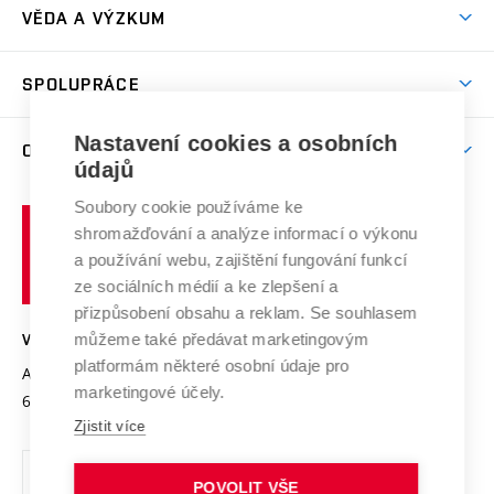
Dny otevřených dveří
VĚDA A VÝZKUM
Sport na VUT
(externí
Studijní programy
Poplatky za studium
Uznání zahraničního vzdělání
Knihovny
Aktivity pro juniory
Studentský život
odkaz)
Věda a výzkum na VUT
Harmonogram akademického roku
Zpracování osobních údajů studentů
Sociální bezpečí
SPOLUPRÁCE
Celoživotní vzdělávání
Brno
Podpora excelence
Závěrečné práce
Studium bez bariér
Zpracování osobních údajů uchazečů o studium
Firemní spolupráce
Mezinárodní vědecká rada
Nastavení cookies a osobních
O UNIVERZITĚ
Doktorské studium
Podpora podnikání
E-přihláška
údajů
Zahraniční spolupráce
Systém zajišťování kvality výzkumu
Profil univerzity
Spolupráce se školami
Soubory cookie používáme ke
Vysoké
Výzkumné infrastruktury
shromažďování a analýze informací o výkonu
Udržitelná univerzita
učení
Služby univerzity
Transfer znalostí
a používání webu, zajištění fungování funkcí
technické
Podnikavá univerzita / ContriBUTe
Mezinárodní dohody
ze sociálních médií a ke zlepšení a
Open Science
v
Bezpečná univerzita
přizpůsobení obsahu a reklam. Se souhlasem
Univerzitní sítě
Brně
Projekty
můžeme také předávat marketingovým
VYSOKÉ UČENÍ TECHNICKÉ V BRNĚ
Vyznamenání
platformám některé osobní údaje pro
Projekty ze strukturálních fondů
Antonínská 548/1
www.vut.cz
marketingové účely.
Organizační struktura
602 00 Brno
vut@vutbr.cz
Specifický výzkum
Zjistit více
Úřední deska
Ochrana osobních údajů
POVOLIT VŠE