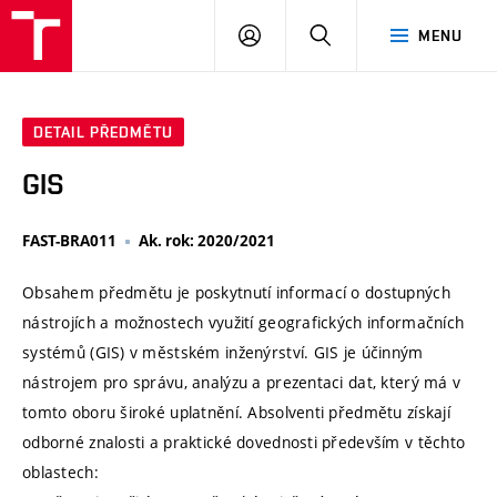
VUT
PŘIHLÁSIT
HLEDAT
MENU
SE
DETAIL PŘEDMĚTU
GIS
FAST-BRA011
Ak. rok: 2020/2021
Obsahem předmětu je poskytnutí informací o dostupných
nástrojích a možnostech využití geografických informačních
systémů (GIS) v městském inženýrství. GIS je účinným
nástrojem pro správu, analýzu a prezentaci dat, který má v
tomto oboru široké uplatnění. Absolventi předmětu získají
odborné znalosti a praktické dovednosti především v těchto
oblastech: