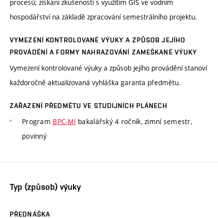
procesů; získání zkušeností s využitím GIS ve vodním
hospodářství na základě zpracování semestrálního projektu.
VYMEZENÍ KONTROLOVANÉ VÝUKY A ZPŮSOB JEJÍHO
PROVÁDĚNÍ A FORMY NAHRAZOVÁNÍ ZAMEŠKANÉ VÝUKY
Vymezení kontrolované výuky a způsob jejího provádění stanoví
každoročně aktualizovaná vyhláška garanta předmětu.
ZAŘAZENÍ PŘEDMĚTU VE STUDIJNÍCH PLÁNECH
Program
BPC-MI
bakalářský 4 ročník, zimní semestr,
povinný
Typ (způsob) výuky
PŘEDNÁŠKA