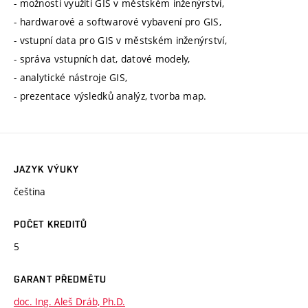
- možnosti využití GIS v městském inženýrství,
- hardwarové a softwarové vybavení pro GIS,
- vstupní data pro GIS v městském inženýrství,
- správa vstupních dat, datové modely,
- analytické nástroje GIS,
- prezentace výsledků analýz, tvorba map.
JAZYK VÝUKY
čeština
POČET KREDITŮ
5
GARANT PŘEDMĚTU
doc. Ing. Aleš Dráb, Ph.D.