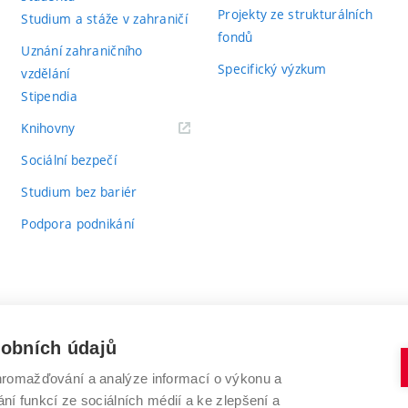
Projekty ze strukturálních
Studium a stáže v zahraničí
fondů
Uznání zahraničního
Specifický výzkum
vzdělání
Stipendia
(externí
Knihovny
odkaz)
Sociální bezpečí
Studium bez bariér
Podpora podnikání
sobních údajů
romažďování a analýze informací o výkonu a
VYSOKÉ UČENÍ TECHNICKÉ V BRNĚ
ní funkcí ze sociálních médií a ke zlepšení a