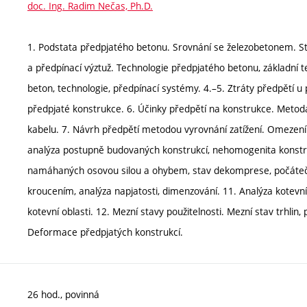
doc. Ing. Radim Nečas, Ph.D.
1. Podstata předpjatého betonu. Srovnání se železobetonem. St
a předpínací výztuž. Technologie předpjatého betonu, základní
beton, technologie, předpínací systémy. 4.–5. Ztráty předpětí
předpjaté konstrukce. 6. Účinky předpětí na konstrukce. Metoda
kabelu. 7. Návrh předpětí metodou vyrovnání zatížení. Omezení n
analýza postupně budovaných konstrukcí, nehomogenita konstru
namáhaných osovou silou a ohybem, stav dekomprese, počáteč
kroucením, analýza napjatosti, dimenzování. 11. Analýza kotevn
kotevní oblasti. 12. Mezní stavy použitelnosti. Mezní stav trhlin,
Deformace předpjatých konstrukcí.
26 hod., povinná