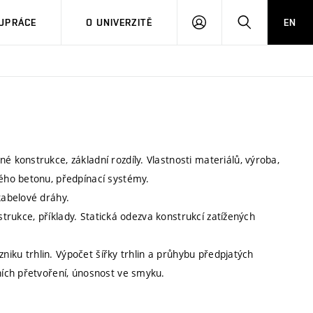
PŘIHLÁSIT
HLEDAT
UPRÁCE
O UNIVERZITĚ
EN
SE
konstrukce, základní rozdíly. Vlastnosti materiálů, výroba,
ého betonu, předpínací systémy.
kabelové dráhy.
strukce, příklady. Statická odezva konstrukcí zatížených
zniku trhlin. Výpočet šířky trhlin a průhybu předpjatých
ích přetvoření, únosnost ve smyku.