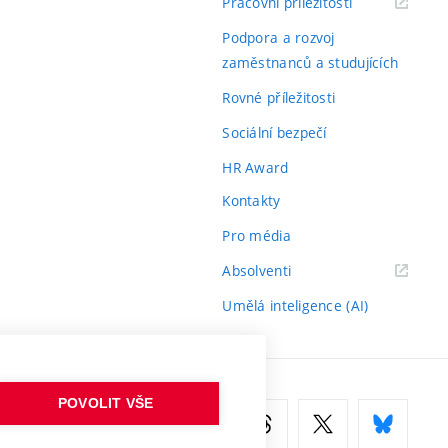
(externí
Pracovní příležitosti
odkaz)
Podpora a rozvoj
zaměstnanců a studujících
Rovné příležitosti
Sociální bezpečí
HR Award
Kontakty
Pro média
(externí
Absolventi
odkaz)
Umělá inteligence (AI)
POVOLIT VŠE