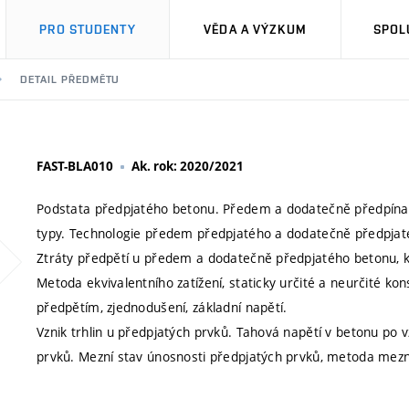
PRO STUDENTY
VĚDA A VÝZKUM
SPOL
DETAIL PŘEDMĚTU
FAST-BLA010
Ak. rok: 2020/2021
Podstata předpjatého betonu. Předem a dodatečně předpínané 
typy. Technologie předem předpjatého a dodatečně předpjat
Ztráty předpětí u předem a dodatečně předpjatého betonu, 
Metoda ekvivalentního zatížení, staticky určité a neurčité kon
předpětím, zjednodušení, základní napětí.
Vznik trhlin u předpjatých prvků. Tahová napětí v betonu po v
prvků. Mezní stav únosnosti předpjatých prvků, metoda mezn