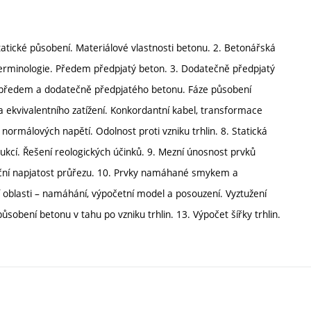
atické působení. Materiálové vlastnosti betonu. 2. Betonářská
 terminologie. Předem předpjatý beton. 3. Dodatečně předpjatý
 u předem a dodatečně předpjatého betonu. Fáze působení
 ekvivalentního zatížení. Konkordantní kabel, transformace
ormálových napětí. Odolnost proti vzniku trhlin. 8. Statická
kcí. Řešení reologických účinků. 9. Mezní únosnost prvků
ní napjatost průřezu. 10. Prvky namáhané smykem a
í oblasti – namáhání, výpočetní model a posouzení. Vyztužení
 působení betonu v tahu po vzniku trhlin. 13. Výpočet šířky trhlin.