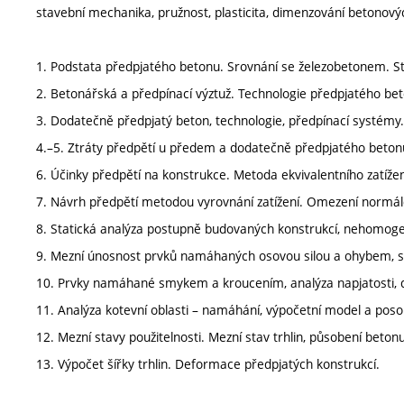
stavební mechanika, pružnost, plasticita, dimenzování betonov
1. Podstata předpjatého betonu. Srovnání se železobetonem. St
2. Betonářská a předpínací výztuž. Technologie předpjatého bet
3. Dodatečně předpjatý beton, technologie, předpínací systémy.
4.–5. Ztráty předpětí u předem a dodatečně předpjatého beton
6. Účinky předpětí na konstrukce. Metoda ekvivalentního zatíže
7. Návrh předpětí metodou vyrovnání zatížení. Omezení normálov
8. Statická analýza postupně budovaných konstrukcí, nehomogen
9. Mezní únosnost prvků namáhaných osovou silou a ohybem, s
10. Prvky namáhané smykem a kroucením, analýza napjatosti, 
11. Analýza kotevní oblasti – namáhání, výpočetní model a posou
12. Mezní stavy použitelnosti. Mezní stav trhlin, působení betonu
13. Výpočet šířky trhlin. Deformace předpjatých konstrukcí.