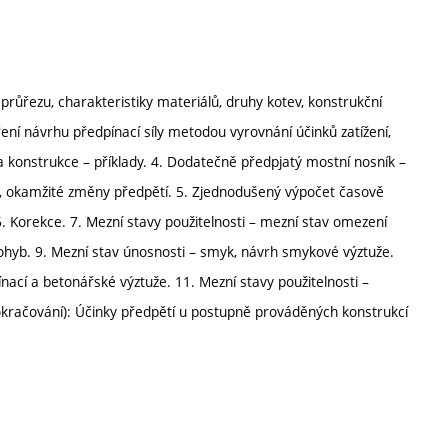
průřezu, charakteristiky materiálů, druhy kotev, konstrukční
věření návrhu předpínací síly metodou vyrovnání účinků zatížení,
a konstrukce – příklady. 4. Dodatečně předpjatý mostní nosník –
ětí, okamžité změny předpětí. 5. Zjednodušený výpočet časově
 6. Korekce. 7. Mezní stavy použitelnosti – mezní stav omezení
 ohyb. 9. Mezní stav únosnosti – smyk, návrh smykové výztuže.
ínací a betonářské výztuže. 11. Mezní stavy použitelnosti –
okračování): Účinky předpětí u postupně prováděných konstrukcí