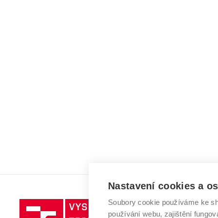
Nastavení cookies a o
Soubory cookie používáme ke sh
Vysoké
používání webu, zajištění fungová
učení