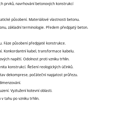
ých prvků, navrhování betonových konstrukcí
atické působení. Materiálové vlastnosti betonu.
onu, základní terminologie. Předem předpjatý beton.
u. Fáze působení předpjaté konstrukce.
ní. Konkordantní kabel, transformace kabelu.
ých napětí. Odolnost proti vzniku trhlin.
ita konstrukcí. Řešení reologických účinků.
tav dekomprese, počáteční napjatost průřezu.
dimenzování.
zení. Vyztužení kotevní oblasti.
 v tahu po vzniku trhlin.