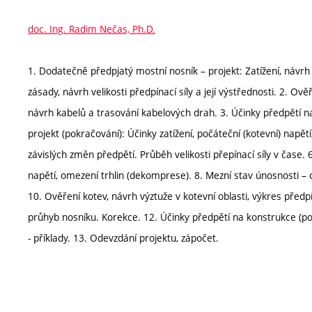
doc. Ing. Radim Nečas, Ph.D.
1. Dodatečně předpjatý mostní nosník – projekt: Zatížení, návrh 
zásady, návrh velikosti předpínací síly a její výstřednosti. 2. O
návrh kabelů a trasování kabelových drah. 3. Účinky předpětí n
projekt (pokračování): Účinky zatížení, počáteční (kotevní) nap
závislých změn předpětí. Průběh velikosti přepínací síly v čase.
napětí, omezení trhlin (dekomprese). 8. Mezní stav únosnosti –
10. Ověření kotev, návrh výztuže v kotevní oblasti, výkres předp
průhyb nosníku. Korekce. 12. Účinky předpětí na konstrukce (p
- příklady. 13. Odevzdání projektu, zápočet.