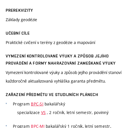
PREREKVIZITY
Základy geodézie
UČEBNÍ CÍLE
Praktické cvičení v terény z geodézie a mapování
VYMEZENÍ KONTROLOVANÉ VÝUKY A ZPŮSOB JEJÍHO
PROVÁDĚNÍ A FORMY NAHRAZOVÁNÍ ZAMEŠKANÉ VÝUKY
Vymezení kontrolované výuky a způsob jejího provádění stanoví
každoročně aktualizovaná vyhláška garanta předmětu.
ZAŘAZENÍ PŘEDMĚTU VE STUDIJNÍCH PLÁNECH
Program
BPC-SI
bakalářský
specializace
VS
, 2 ročník, letní semestr, povinný
Program
BPC-MI
bakalářský 1 ročník, letní semestr,