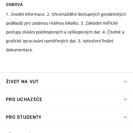
OSNOVA
1. Úvodní informace. 2. Shromáždění dostupných geodetických
podkladů pro zadanou reálnou lokalitu. 3. Základní měřické
postupy získání polohopisných a výškopisných dat. 4. Číselné a
grafické zpracování naměřených dat. 5. Vytvoření finální
dokumentace.
ŽIVOT NA VUT
Atmosféra VUT
PRO UCHAZEČE
Prostory školy
Proč na VUT
Koleje
PRO STUDENTY
Studijní programy
Stravování
Předměty
Studijní předpisy
Studium a stáže v zahraničí
Stipendia
Dny otevřených dveří