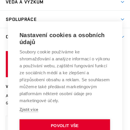
VĚDA A VÝZKUM
Sport na VUT
(externí
Studijní programy
Poplatky za studium
Uznání zahraničního vzdělání
Knihovny
Aktivity pro juniory
Studentský život
odkaz)
Věda a výzkum na VUT
Harmonogram akademického roku
Zpracování osobních údajů studentů
Sociální bezpečí
SPOLUPRÁCE
Celoživotní vzdělávání
Brno
Podpora excelence
Závěrečné práce
Studium bez bariér
Zpracování osobních údajů uchazečů o studium
Firemní spolupráce
Mezinárodní vědecká rada
Nastavení cookies a osobních
O UNIVERZITĚ
Doktorské studium
Podpora podnikání
E-přihláška
údajů
Zahraniční spolupráce
Systém zajišťování kvality výzkumu
Profil univerzity
Spolupráce se školami
Soubory cookie používáme ke
Vysoké
Výzkumné infrastruktury
shromažďování a analýze informací o výkonu
Udržitelná univerzita
učení
Služby univerzity
Transfer znalostí
a používání webu, zajištění fungování funkcí
technické
Podnikavá univerzita / ContriBUTe
Mezinárodní dohody
ze sociálních médií a ke zlepšení a
Open Science
v
Bezpečná univerzita
přizpůsobení obsahu a reklam. Se souhlasem
Univerzitní sítě
Brně
Projekty
můžeme také předávat marketingovým
VYSOKÉ UČENÍ TECHNICKÉ V BRNĚ
Vyznamenání
platformám některé osobní údaje pro
Projekty ze strukturálních fondů
Antonínská 548/1
www.vut.cz
marketingové účely.
Organizační struktura
602 00 Brno
vut@vutbr.cz
Specifický výzkum
Zjistit více
Úřední deska
Ochrana osobních údajů
POVOLIT VŠE