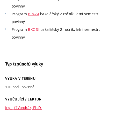
povinný
Program
BPA-SI
bakalářský 2 ročník, letní semestr,
povinný
Program
BKC-SI
bakalářský 2 ročník, letní semestr,
povinný
Typ (způsob) výuky
VÝUKA V TERÉNU
120 hod., povinná
VYUČUJÍCÍ / LEKTOR
Ing. Jiří Vondrák, Ph.D.