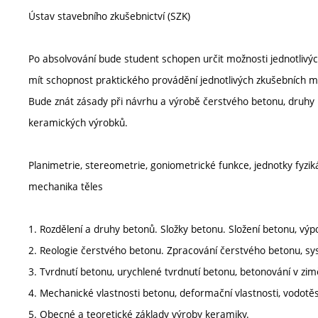
Ústav stavebního zkušebnictví (SZK)
Po absolvování bude student schopen určit možnosti jednotlivý
mít schopnost praktického provádění jednotlivých zkušebních m
Bude znát zásady při návrhu a výrobě čerstvého betonu, druhy b
keramických výrobků.
Planimetrie, stereometrie, goniometrické funkce, jednotky fyzikál
mechanika těles
1. Rozdělení a druhy betonů. Složky betonu. Složení betonu, vý
2. Reologie čerstvého betonu. Zpracování čerstvého betonu, s
3. Tvrdnutí betonu, urychlené tvrdnutí betonu, betonování v zim
4. Mechanické vlastnosti betonu, deformační vlastnosti, vodotěs
5. Obecné a teoretické základy výroby keramiky.