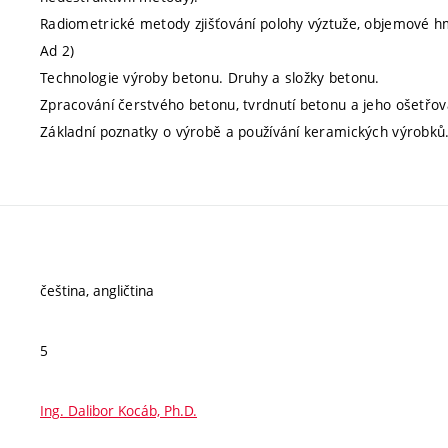
Radiometrické metody zjišťování polohy výztuže, objemové hm
Ad 2)
Technologie výroby betonu. Druhy a složky betonu.
Zpracování čerstvého betonu, tvrdnutí betonu a jeho ošetřov
Základní poznatky o výrobě a používání keramických výrobků
čeština, angličtina
5
Ing. Dalibor Kocáb, Ph.D.