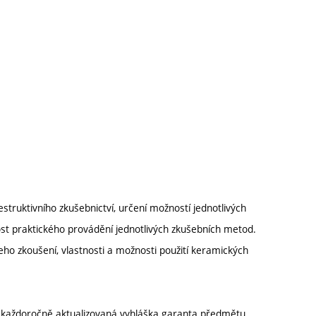
struktivního zkušebnictví, určení možností jednotlivých
st praktického provádění jednotlivých zkušebních metod.
ho zkoušení, vlastnosti a možnosti použití keramických
í každoročně aktualizovaná vyhláška garanta předmětu.