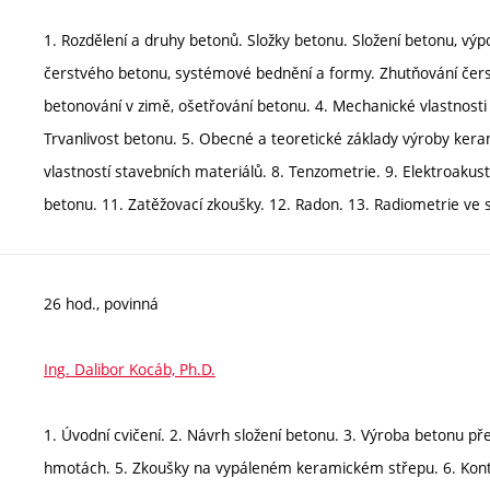
1. Rozdělení a druhy betonů. Složky betonu. Složení betonu, vý
čerstvého betonu, systémové bednění a formy. Zhutňování čerst
betonování v zimě, ošetřování betonu. 4. Mechanické vlastnosti
Trvanlivost betonu. 5. Obecné a teoretické základy výroby ker
vlastností stavebních materiálů. 8. Tenzometrie. 9. Elektroaku
betonu. 11. Zatěžovací zkoušky. 12. Radon. 13. Radiometrie ve s
26 hod., povinná
Ing. Dalibor Kocáb, Ph.D.
1. Úvodní cvičení. 2. Návrh složení betonu. 3. Výroba betonu p
hmotách. 5. Zkoušky na vypáleném keramickém střepu. 6. Kontr