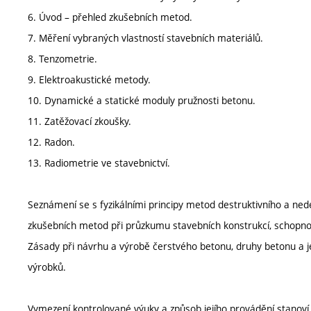
6. Úvod – přehled zkušebních metod.
7. Měření vybraných vlastností stavebních materiálů.
8. Tenzometrie.
9. Elektroakustické metody.
10. Dynamické a statické moduly pružnosti betonu.
11. Zatěžovací zkoušky.
12. Radon.
13. Radiometrie ve stavebnictví.
Seznámení se s fyzikálními principy metod destruktivního a nede
zkušebních metod při průzkumu stavebních konstrukcí, schopno
Zásady při návrhu a výrobě čerstvého betonu, druhy betonu a je
výrobků.
Vymezení kontrolované výuky a způsob jejího provádění stanov