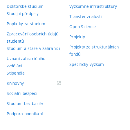
Doktorské studium
Výzkumné infrastruktury
Studijní předpisy
Transfer znalostí
Poplatky za studium
Open Science
Zpracování osobních údajů
Projekty
studentů
Projekty ze strukturálních
Studium a stáže v zahraničí
fondů
Uznání zahraničního
Specifický výzkum
vzdělání
Stipendia
(externí
Knihovny
odkaz)
Sociální bezpečí
Studium bez bariér
Podpora podnikání