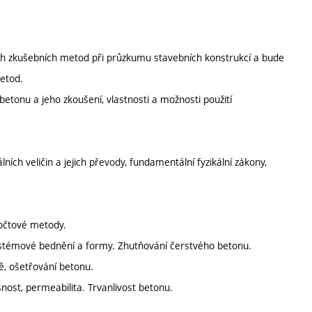
ch zkušebních metod při průzkumu stavebních konstrukcí a bude
etod.
etonu a jeho zkoušení, vlastnosti a možnosti použití
ních veličin a jejich převody, fundamentální fyzikální zákony,
počtové metody.
ystémové bednění a formy. Zhutňování čerstvého betonu.
ě, ošetřování betonu.
nost, permeabilita. Trvanlivost betonu.