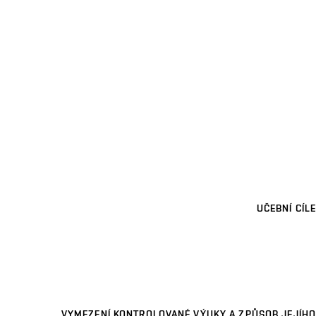
UČEBNÍ CÍLE
VYMEZENÍ KONTROLOVANÉ VÝUKY A ZPŮSOB JEJÍHO