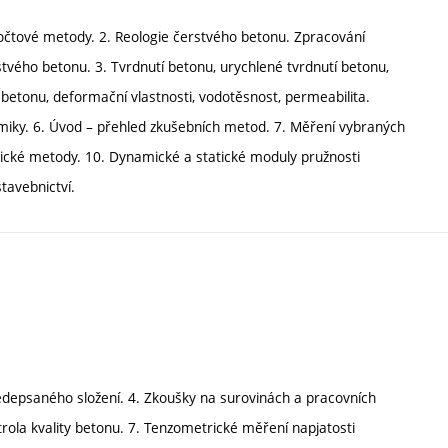
počtové metody. 2. Reologie čerstvého betonu. Zpracování
vého betonu. 3. Tvrdnutí betonu, urychlené tvrdnutí betonu,
 betonu, deformační vlastnosti, vodotěsnost, permeabilita.
amiky. 6. Úvod – přehled zkušebních metod. 7. Měření vybraných
stické metody. 10. Dynamické a statické moduly pružnosti
tavebnictví.
ředepsaného složení. 4. Zkoušky na surovinách a pracovních
ola kvality betonu. 7. Tenzometrické měření napjatosti