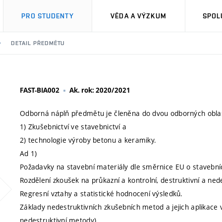
PRO STUDENTY
VĚDA A VÝZKUM
SPOL
DETAIL PŘEDMĚTU
FAST-BIA002
Ak. rok: 2020/2021
Odborná náplň předmětu je členěna do dvou odborných oblas
1) Zkušebnictví ve stavebnictví a
2) technologie výroby betonu a keramiky.
Ad 1)
Požadavky na stavební materiály dle směrnice EU o stavebníc
Rozdělení zkoušek na průkazní a kontrolní, destruktivní a nede
Regresní vztahy a statistické hodnocení výsledků.
Základy nedestruktivních zkušebních metod a jejich aplikace
nedestruktivní metody).