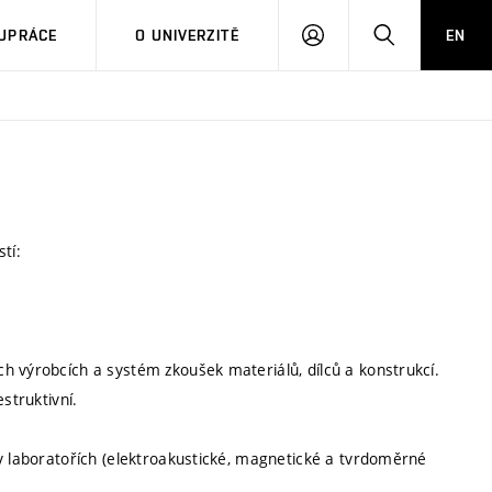
PŘIHLÁSIT
HLEDAT
UPRÁCE
O UNIVERZITĚ
EN
SE
tí:
h výrobcích a systém zkoušek materiálů, dílců a konstrukcí.
struktivní.
 v laboratořích (elektroakustické, magnetické a tvrdoměrné