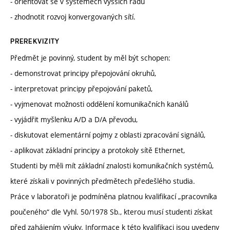
- orientovat se v systémech vyšších řádů
- zhodnotit rozvoj konvergovaných sítí.
PREREKVIZITY
Předmět je povinný, student by měl být schopen:
- demonstrovat principy přepojování okruhů,
- interpretovat principy přepojování paketů,
- vyjmenovat možnosti oddělení komunikačních kanálů
- vyjádřit myšlenku A/D a D/A převodu,
- diskutovat elementární pojmy z oblasti zpracování signálů,
- aplikovat základní principy a protokoly sítě Ethernet,
Studenti by měli mít základní znalosti komunikačních systémů,
které získali v povinných předmětech předešlého studia.
Práce v laboratoři je podmíněna platnou kvalifikací „pracovníka
poučeného“ dle Vyhl. 50/1978 Sb., kterou musí studenti získat
před zahájením výuky. Informace k této kvalifikaci jsou uvedeny