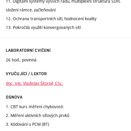
11. Digitální systémy vyšších řádů, multiplexní struktura SDH,
složení rámce, začleňování
12. Ochrana transportních sítí, hodnocení kvality
13. Pokročilá využití konvergovaných sítí
LABORATORNÍ CVIČENÍ
26 hod., povinná
VYUČUJÍCÍ / LEKTOR
doc. Ing. Vladislav Škorpil, CSc.
OSNOVA
1. CBT kurs měření chybovosti
2. Měření aktivních síťových prvků
3. Kódování u PCM (BT)