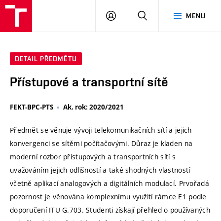
VUT
PŘIHLÁSIT
HLEDAT
MENU
SE
DETAIL PŘEDMĚTU
Přístupové a transportní sítě
FEKT-BPC-PTS
Ak. rok: 2020/2021
Předmět se věnuje vývoji telekomunikačních sítí a jejich
konvergenci se sítěmi počítačovými. Důraz je kladen na
moderní rozbor přístupových a transportních sítí s
uvažováním jejich odlišností a také shodných vlastností
včetně aplikací analogových a digitálních modulací. Prvořadá
pozornost je věnována komplexnímu využití rámce E1 podle
doporučení ITU G.703. Studenti získají přehled o používaných