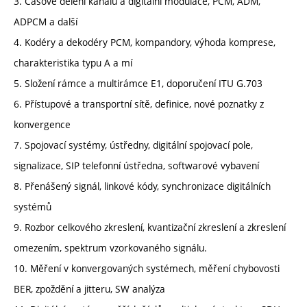
3. Časové dělení kanálu a digitální modulace, PCM, ADM,
ADPCM a další
4. Kodéry a dekodéry PCM, kompandory, výhoda komprese,
charakteristika typu A a mí
5. Složení rámce a multirámce E1, doporučení ITU G.703
6. Přístupové a transportní sítě, definice, nové poznatky z
konvergence
7. Spojovací systémy, ústředny, digitální spojovací pole,
signalizace, SIP telefonní ústředna, softwarové vybavení
8. Přenášený signál, linkové kódy, synchronizace digitálních
systémů
9. Rozbor celkového zkreslení, kvantizační zkreslení a zkreslení
omezením, spektrum vzorkovaného signálu.
10. Měření v konvergovaných systémech, měření chybovosti
BER, zpoždění a jitteru, SW analýza