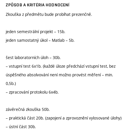
ZPŮSOB A KRITÉRIA HODNOCENÍ
Zkouška z předmětu bude probíhat prezenčně.
jeden semestrální projekt – 15b.
jeden samostatný úkol – Matlab – 5b.
šest laboratorních úloh – 30b.
– vstupní test 6x1b. (každé úloze předchází vstupní test, bez
úspěšného absolvování není možno provést měření – min.
0,5b.)
– zpracování protokolu 6x4b.
závěrečná zkouška 50b.
– praktická část 20b. (zapojení a zprovoznění vylosované úlohy)
– ústní část 30b.