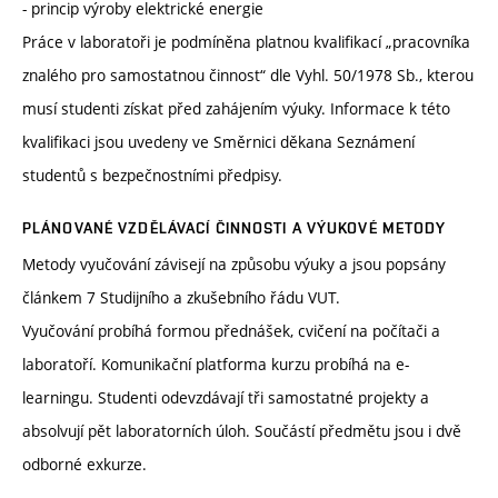
- princip výroby elektrické energie
Práce v laboratoři je podmíněna platnou kvalifikací „pracovníka
znalého pro samostatnou činnost“ dle Vyhl. 50/1978 Sb., kterou
musí studenti získat před zahájením výuky. Informace k této
kvalifikaci jsou uvedeny ve Směrnici děkana Seznámení
studentů s bezpečnostními předpisy.
PLÁNOVANÉ VZDĚLÁVACÍ ČINNOSTI A VÝUKOVÉ METODY
Metody vyučování závisejí na způsobu výuky a jsou popsány
článkem 7 Studijního a zkušebního řádu VUT.
Vyučování probíhá formou přednášek, cvičení na počítači a
laboratoří. Komunikační platforma kurzu probíhá na e-
learningu. Studenti odevzdávají tři samostatné projekty a
absolvují pět laboratorních úloh. Součástí předmětu jsou i dvě
odborné exkurze.