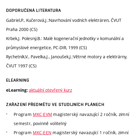
DOPORUČENÁ LITERATURA
Gabriel,P., Kučerová,J.:Navrhování vodních elektráren, ČVUT
Praha 2000 (CS)
Krbek,J. Polesný,B.: Malé kogenerační jednotky v komunální a
průmyslové energetice, PC-DIR, 1999 (CS)
Rychetník,V., Pavelka,J., Janoušek,J.:Větrné motory a elektrárny,
ČVUT 1997 (CS)
ELEARNING
aktuální otevřený kurz
eLearning:
ZAŘAZENÍ PŘEDMĚTU VE STUDIJNÍCH PLÁNECH
Program
MKC-EVM
magisterský navazující 2 ročník, zimní
semestr, povinně volitelný
Program
MKC-EEN
magisterský navazující 1 ročník, zimní