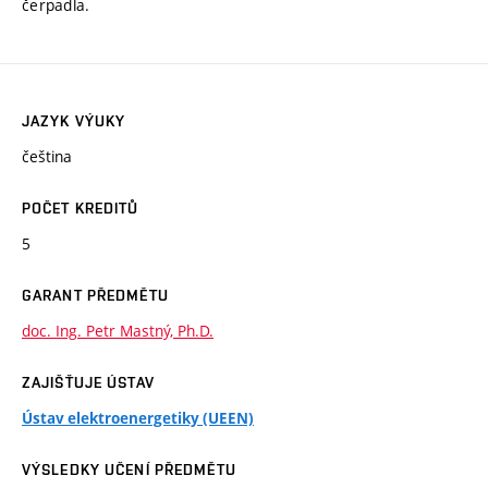
čerpadla.
JAZYK VÝUKY
čeština
POČET KREDITŮ
5
GARANT PŘEDMĚTU
doc. Ing. Petr Mastný, Ph.D.
ZAJIŠŤUJE ÚSTAV
Ústav elektroenergetiky (UEEN)
VÝSLEDKY UČENÍ PŘEDMĚTU