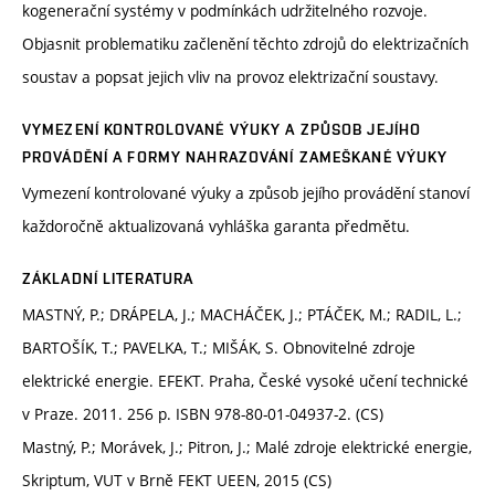
kogenerační systémy v podmínkách udržitelného rozvoje.
Objasnit problematiku začlenění těchto zdrojů do elektrizačních
soustav a popsat jejich vliv na provoz elektrizační soustavy.
VYMEZENÍ KONTROLOVANÉ VÝUKY A ZPŮSOB JEJÍHO
PROVÁDĚNÍ A FORMY NAHRAZOVÁNÍ ZAMEŠKANÉ VÝUKY
Vymezení kontrolované výuky a způsob jejího provádění stanoví
každoročně aktualizovaná vyhláška garanta předmětu.
ZÁKLADNÍ LITERATURA
MASTNÝ, P.; DRÁPELA, J.; MACHÁČEK, J.; PTÁČEK, M.; RADIL, L.;
BARTOŠÍK, T.; PAVELKA, T.; MIŠÁK, S. Obnovitelné zdroje
elektrické energie. EFEKT. Praha, České vysoké učení technické
v Praze. 2011. 256 p. ISBN 978-80-01-04937-2. (CS)
Mastný, P.; Morávek, J.; Pitron, J.; Malé zdroje elektrické energie,
Skriptum, VUT v Brně FEKT UEEN, 2015 (CS)