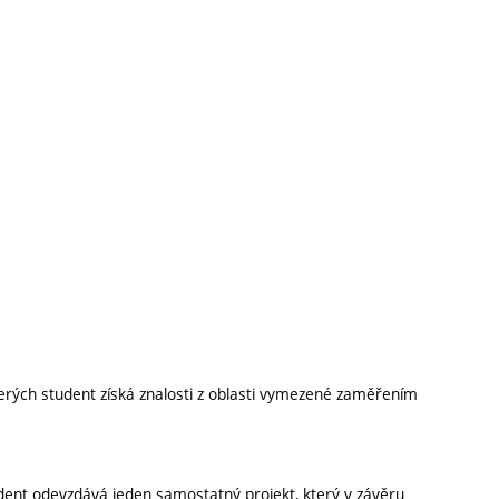
erých student získá znalosti z oblasti vymezené zaměřením
dent odevzdává jeden samostatný projekt, který v závěru