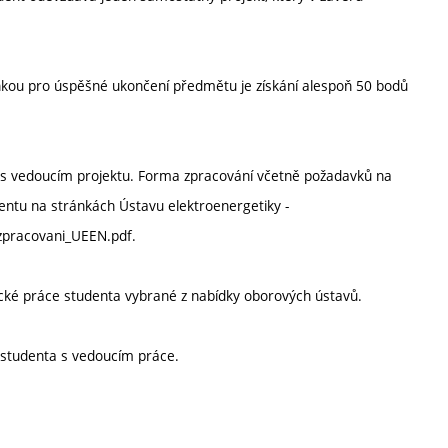
ou pro úspěšné ukončení předmětu je získání alespoň 50 bodů
í s vedoucím projektu. Forma zpracování včetně požadavků na
entu na stránkách Ústavu elektroenergetiky -
_zpracovani_UEEN.pdf.
cké práce studenta vybrané z nabídky oborových ústavů.
h studenta s vedoucím práce.