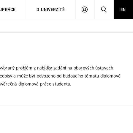
PŘIHLÁSIT
HLEDAT
UPRÁCE
O UNIVERZITĚ
EN
SE
 vybraný problém z nabídky zadání na oborových ústavech
předpisy a může být odvozeno od budoucího tématu diplomové
závěrečná diplomová práce studenta.