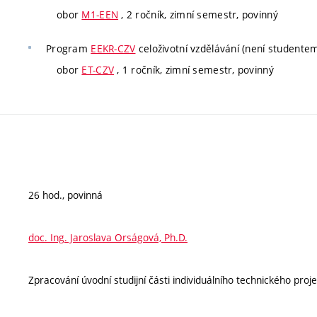
obor
M1-EEN
, 2 ročník, zimní semestr, povinný
Program
EEKR-CZV
celoživotní vzdělávání (není studente
obor
ET-CZV
, 1 ročník, zimní semestr, povinný
26 hod., povinná
doc. Ing. Jaroslava Orságová, Ph.D.
Zpracování úvodní studijní části individuálního technického proje