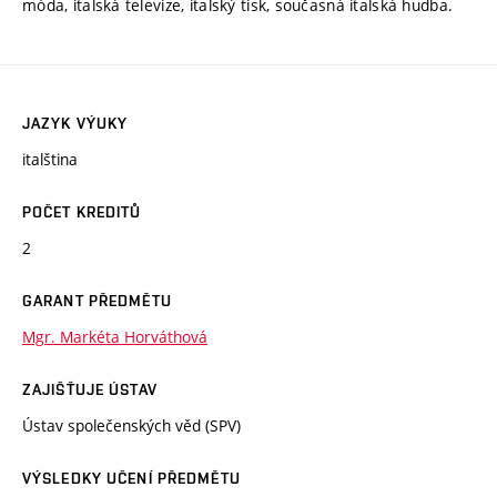
móda, italská televize, italský tisk, současná italská hudba.
JAZYK VÝUKY
italština
POČET KREDITŮ
2
GARANT PŘEDMĚTU
Mgr. Markéta Horváthová
ZAJIŠŤUJE ÚSTAV
Ústav společenských věd (SPV)
VÝSLEDKY UČENÍ PŘEDMĚTU