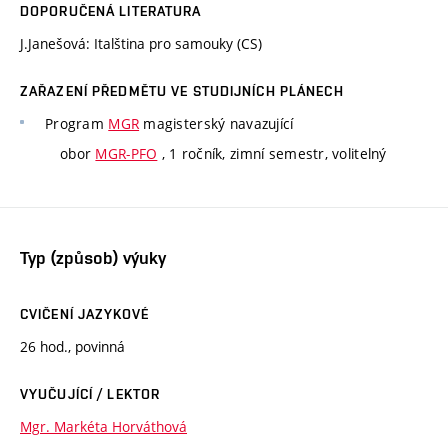
DOPORUČENÁ LITERATURA
J.Janešová: Italština pro samouky (CS)
ZAŘAZENÍ PŘEDMĚTU VE STUDIJNÍCH PLÁNECH
Program
MGR
magisterský navazující
obor
MGR-PFO
, 1 ročník, zimní semestr, volitelný
Typ (způsob) výuky
CVIČENÍ JAZYKOVÉ
26 hod., povinná
VYUČUJÍCÍ / LEKTOR
Mgr. Markéta Horváthová