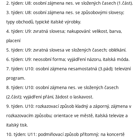
2. týden: U8: osobní zájmena nes. ve složených časech (1.část).
3. týden: U8: osobní zájmena nes. se způsobovými slovesy;
typy obchodů, typické italské výrobky.
4. týden: U9: zvratná slovesa; nakupování: velikost, barva,
placení
5. týden: U9: zvratná slovesa ve složených časech; oblékání.
6. týden: U9: neosobní forma; vyjádření názoru, italská móda.
7. týden: U10: osobní zájmena nesamostatná (3.pád); televizní
program.
8. týden: U10: osobní zájmena nes. ve složených časech
(2.část); vyjádření přání, žádost o laskavost.
9. týden. U10: rozkazovací způsob kladný a záporný, zájmena v
rozkazovacím způsobu; orientace ve městě, italská televize a
italský tisk.
10. týden: U11: podmiňovací způsob přítomný; na koncertě