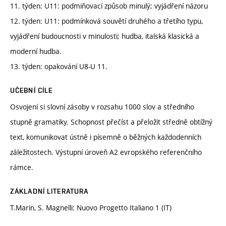
11. týden: U11: podmiňovací způsob minulý; vyjádření názoru
12. týden: U11: podmínková souvětí druhého a třetího typu,
vyjádření budoucnosti v minulosti; hudba, italská klasická a
moderní hudba.
13. týden: opakování U8-U 11.
UČEBNÍ CÍLE
Osvojení si slovní zásoby v rozsahu 1000 slov a středního
stupně gramatiky. Schopnost přečíst a přeložit středně obtížný
text, komunikovat ústně i písemně o běžných každodenních
záležitostech. Výstupní úroveň A2 evropského referenčního
rámce.
ZÁKLADNÍ LITERATURA
T.Marin, S. Magnelli: Nuovo Progetto Italiano 1 (IT)