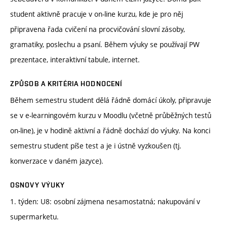
student aktivně pracuje v on-line kurzu, kde je pro něj
připravena řada cvičení na procvičování slovní zásoby,
gramatiky, poslechu a psaní. Během výuky se používají PW
prezentace, interaktivní tabule, internet.
ZPŮSOB A KRITÉRIA HODNOCENÍ
Během semestru student dělá řádně domácí úkoly, připravuje
se v e-learningovém kurzu v Moodlu (včetně průběžných testů
on-line), je v hodině aktivní a řádně dochází do výuky. Na konci
semestru student píše test a je i ústně vyzkoušen (tj.
konverzace v daném jazyce).
OSNOVY VÝUKY
1. týden: U8: osobní zájmena nesamostatná; nakupování v
supermarketu.