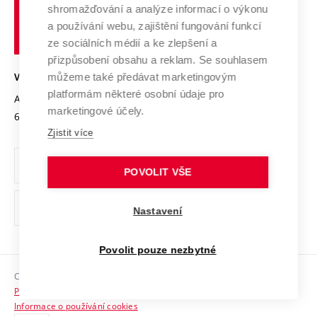
shromažďování a analýze informací o výkonu
Udržitelná univerzita
učení
Služby univerzity
Transfer znalostí
a používání webu, zajištění fungování funkcí
technické
Podnikavá univerzita / ContriBUTe
Mezinárodní dohody
ze sociálních médií a ke zlepšení a
Open Science
v
Bezpečná univerzita
přizpůsobení obsahu a reklam. Se souhlasem
Univerzitní sítě
Brně
Projekty
můžeme také předávat marketingovým
VYSOKÉ UČENÍ TECHNICKÉ V BRNĚ
Vyznamenání
platformám některé osobní údaje pro
Projekty ze strukturálních fondů
Antonínská 548/1
www.vut.cz
marketingové účely.
Organizační struktura
602 00 Brno
vut@vutbr.cz
Specifický výzkum
Zjistit více
Úřední deska
Ochrana osobních údajů
POVOLIT VŠE
(externí
Pracovní příležitosti
Nastavení
odkaz)
Podpora a rozvoj zaměstnanců a studujících
Povolit pouze nezbytné
Rovné příležitosti
Copyright © 2026 VUT
Sociální bezpečí
Prohlášení o přístupnosti
HR Award
Informace o používání cookies