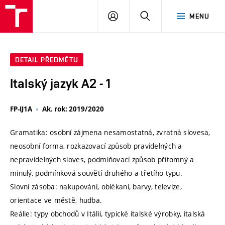
VUT
PŘIHLÁSIT
HLEDAT
MENU
SE
DETAIL PŘEDMĚTU
Italský jazyk A2 - 1
FP-IJ1A
Ak. rok: 2019/2020
Gramatika: osobní zájmena nesamostatná, zvratná slovesa,
neosobní forma, rozkazovací způsob pravidelných a
nepravidelných sloves, podmiňovací způsob přítomný a
minulý, podmínková souvětí druhého a třetího typu.
Slovní zásoba: nakupování, oblékaní, barvy, televize,
orientace ve městě, hudba.
Reálie: typy obchodů v Itálii, typické italské výrobky, italská