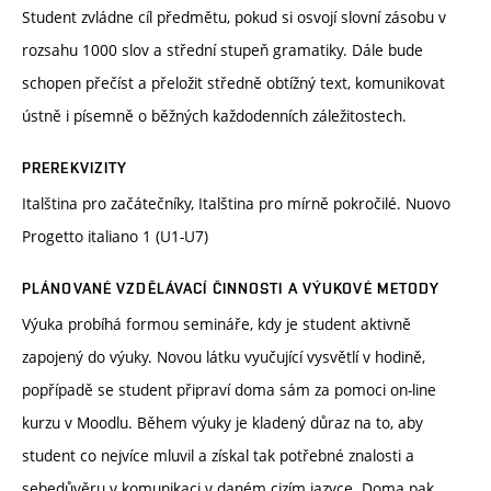
Student zvládne cíl předmětu, pokud si osvojí slovní zásobu v
rozsahu 1000 slov a střední stupeň gramatiky. Dále bude
schopen přečíst a přeložit středně obtížný text, komunikovat
ústně i písemně o běžných každodenních záležitostech.
PREREKVIZITY
Italština pro začátečníky, Italština pro mírně pokročilé. Nuovo
Progetto italiano 1 (U1-U7)
PLÁNOVANÉ VZDĚLÁVACÍ ČINNOSTI A VÝUKOVÉ METODY
Výuka probíhá formou semináře, kdy je student aktivně
zapojený do výuky. Novou látku vyučující vysvětlí v hodině,
popřípadě se student připraví doma sám za pomoci on-line
kurzu v Moodlu. Během výuky je kladený důraz na to, aby
student co nejvíce mluvil a získal tak potřebné znalosti a
sebedůvěru v komunikaci v daném cizím jazyce. Doma pak