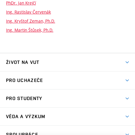
PhDr. Jan Krejčí
Ing. Rastislav Červenák
Ing. Kryštof Zeman, Ph.D.
Ing. Martin Štůsek, Ph.D.
ŽIVOT NA VUT
Atmosféra VUT
PRO UCHAZEČE
Prostory školy
Proč na VUT
Koleje
PRO STUDENTY
Studijní programy
Stravování
Předměty
Studijní předpisy
Studium a stáže v zahraničí
Stipendia
Dny otevřených dveří
VĚDA A VÝZKUM
Sport na VUT
(externí
Studijní programy
Poplatky za studium
Uznání zahraničního vzdělání
Knihovny
Aktivity pro juniory
Studentský život
odkaz)
Věda a výzkum na VUT
Harmonogram akademického roku
Zpracování osobních údajů studentů
Sociální bezpečí
SPOLUPRÁCE