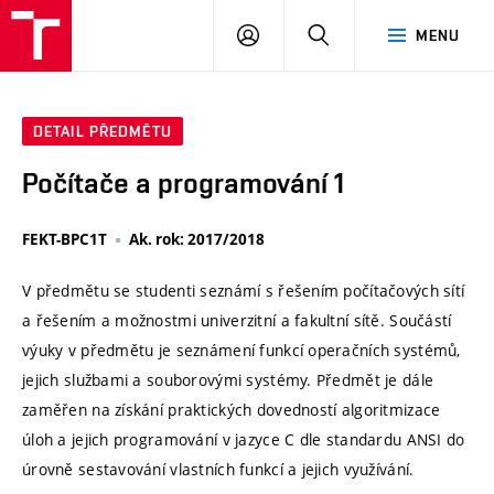
VUT
PŘIHLÁSIT
HLEDAT
MENU
SE
DETAIL PŘEDMĚTU
Počítače a programování 1
FEKT-BPC1T
Ak. rok: 2017/2018
V předmětu se studenti seznámí s řešením počítačových sítí
a řešením a možnostmi univerzitní a fakultní sítě. Součástí
výuky v předmětu je seznámení funkcí operačních systémů,
jejich službami a souborovými systémy. Předmět je dále
zaměřen na získání praktických dovedností algoritmizace
úloh a jejich programování v jazyce C dle standardu ANSI do
úrovně sestavování vlastních funkcí a jejich využívání.