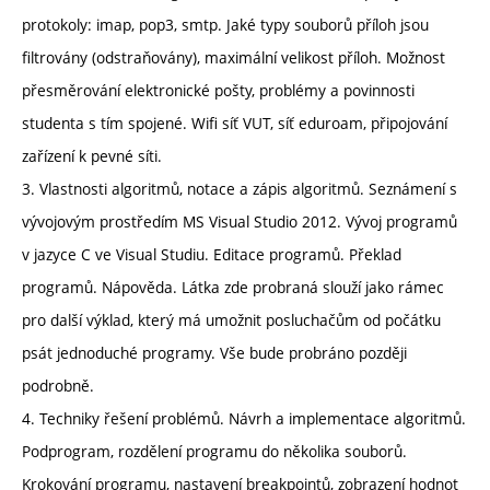
protokoly: imap, pop3, smtp. Jaké typy souborů příloh jsou
filtrovány (odstraňovány), maximální velikost příloh. Možnost
přesměrování elektronické pošty, problémy a povinnosti
studenta s tím spojené. Wifi síť VUT, síť eduroam, připojování
zařízení k pevné síti.
3. Vlastnosti algoritmů, notace a zápis algoritmů. Seznámení s
vývojovým prostředím MS Visual Studio 2012. Vývoj programů
v jazyce C ve Visual Studiu. Editace programů. Překlad
programů. Nápověda. Látka zde probraná slouží jako rámec
pro další výklad, který má umožnit posluchačům od počátku
psát jednoduché programy. Vše bude probráno později
podrobně.
4. Techniky řešení problémů. Návrh a implementace algoritmů.
Podprogram, rozdělení programu do několika souborů.
Krokování programu, nastavení breakpointů, zobrazení hodnot