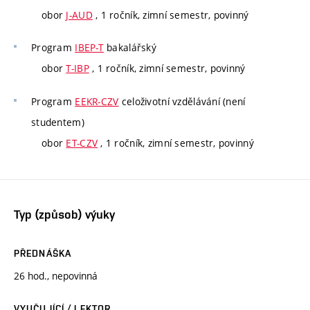
obor
J-AUD
, 1 ročník, zimní semestr, povinný
Program
IBEP-T
bakalářský
obor
T-IBP
, 1 ročník, zimní semestr, povinný
Program
EEKR-CZV
celoživotní vzdělávání (není
studentem)
obor
ET-CZV
, 1 ročník, zimní semestr, povinný
Typ (způsob) výuky
PŘEDNÁŠKA
26 hod., nepovinná
VYUČUJÍCÍ / LEKTOR