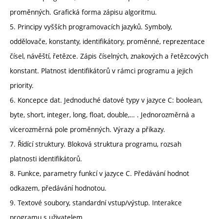
proměnných. Grafická forma zápisu algoritmu.
5. Principy vyšších programovacích jazyků. Symboly,
oddělovače, konstanty, identifikátory, proměnné, reprezentace
čísel, návěští, řetězce. Zápis číselných, znakových a řetězcových
konstant. Platnost identifikátorů v rámci programu a jejich
priority.
6. Koncepce dat. Jednoduché datové typy v jazyce C: boolean,
byte, short, integer, long, float, double,… . Jednorozměrná a
vícerozměrná pole proměnných. Výrazy a příkazy.
7. Řídící struktury. Bloková struktura programu, rozsah
platnosti identifikátorů.
8. Funkce, parametry funkcí v jazyce C. Předávání hodnot
odkazem, předávání hodnotou.
9. Textové soubory, standardní vstup/výstup. Interakce
programu s uživatelem.