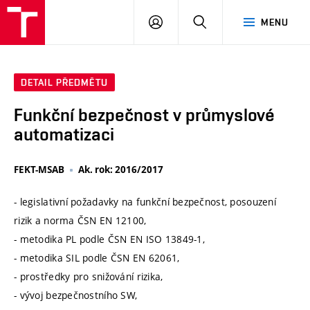
VUT
PŘIHLÁSIT
HLEDAT
MENU
SE
DETAIL PŘEDMĚTU
Funkční bezpečnost v průmyslové
automatizaci
FEKT-MSAB
Ak. rok: 2016/2017
- legislativní požadavky na funkční bezpečnost, posouzení
rizik a norma ČSN EN 12100,
- metodika PL podle ČSN EN ISO 13849-1,
- metodika SIL podle ČSN EN 62061,
- prostředky pro snižování rizika,
- vývoj bezpečnostního SW,