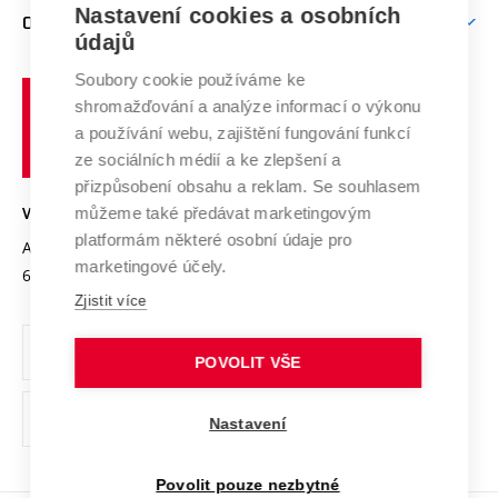
Firemní spolupráce
Mezinárodní vědecká rada
Nastavení cookies a osobních
O UNIVERZITĚ
Doktorské studium
Podpora podnikání
E-přihláška
údajů
Zahraniční spolupráce
Systém zajišťování kvality výzkumu
Profil univerzity
Spolupráce se školami
Soubory cookie používáme ke
Vysoké
Výzkumné infrastruktury
shromažďování a analýze informací o výkonu
Udržitelná univerzita
učení
Služby univerzity
Transfer znalostí
a používání webu, zajištění fungování funkcí
technické
Podnikavá univerzita / ContriBUTe
Mezinárodní dohody
ze sociálních médií a ke zlepšení a
Open Science
v
Bezpečná univerzita
přizpůsobení obsahu a reklam. Se souhlasem
Univerzitní sítě
Brně
Projekty
můžeme také předávat marketingovým
VYSOKÉ UČENÍ TECHNICKÉ V BRNĚ
Vyznamenání
platformám některé osobní údaje pro
Projekty ze strukturálních fondů
Antonínská 548/1
www.vut.cz
marketingové účely.
Organizační struktura
602 00 Brno
vut@vutbr.cz
Specifický výzkum
Zjistit více
Úřední deska
Ochrana osobních údajů
POVOLIT VŠE
(externí
Pracovní příležitosti
Nastavení
odkaz)
Podpora a rozvoj zaměstnanců a studujících
Povolit pouze nezbytné
Rovné příležitosti