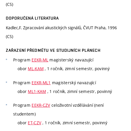
(CS)
DOPORUČENÁ LITERATURA
Kadlec,F. Zpracování akustických signálů, ČVUT Praha, 1996
(CS)
ZAŘAZENÍ PŘEDMĚTU VE STUDIJNÍCH PLÁNECH
Program
EEKR-ML
magisterský navazující
obor
ML-KAM
, 1 ročník, zimní semestr, povinný
Program
EEKR-ML1
magisterský navazující
obor
ML1-KAM
, 1 ročník, zimní semestr, povinný
Program
EEKR-CZV
celoživotní vzdělávání (není
studentem)
obor
ET-CZV
, 1 ročník, zimní semestr, povinný