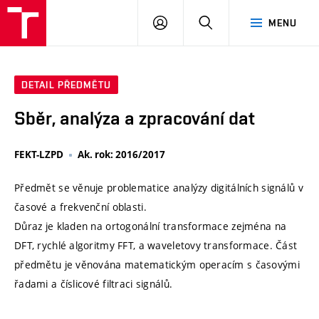
VUT
PŘIHLÁSIT
HLEDAT
MENU
SE
DETAIL PŘEDMĚTU
Sběr, analýza a zpracování dat
FEKT-LZPD
Ak. rok: 2016/2017
Předmět se věnuje problematice analýzy digitálních signálů v
časové a frekvenční oblasti.
Důraz je kladen na ortogonální transformace zejména na
DFT, rychlé algoritmy FFT, a waveletovy transformace. Část
předmětu je věnována matematickým operacím s časovými
řadami a číslicové filtraci signálů.