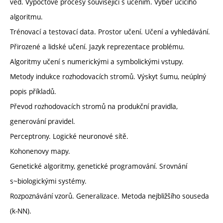
věd. Výpočtové procesy související s učením. Výběr učícího
algoritmu.
Trénovací a testovací data. Prostor učení. Učení a vyhledávání.
Přirozené a lidské učení. Jazyk reprezentace problému.
Algoritmy učení s numerickými a symbolickými vstupy.
Metody indukce rozhodovacích stromů. Výskyt šumu, neúplný
popis příkladů.
Převod rozhodovacích stromů na produkční pravidla,
generování pravidel.
Perceptrony. Logické neuronové sítě.
Kohonenovy mapy.
Genetické algoritmy, genetické programování. Srovnání
s~biologickými systémy.
Rozpoznávání vzorů. Generalizace. Metoda nejbližšího souseda
(k-NN).