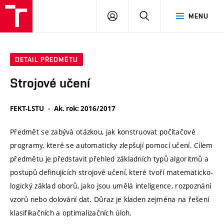
VUT
PŘIHLÁSIT
HLEDAT
MENU
SE
DETAIL PŘEDMĚTU
Strojové učení
FEKT-LSTU
Ak. rok: 2016/2017
Předmět se zabývá otázkou, jak konstruovat počítačové
programy, které se automaticky zlepšují pomocí učení. Cílem
předmětu je představit přehled základních typů algoritmů a
postupů definujících strojové učení, které tvoří matematicko-
logický základ oborů, jako jsou umělá inteligence, rozpoznání
vzorů nebo dolování dat. Důraz je kladen zejména na řešení
klasifikačních a optimalizačních úloh.