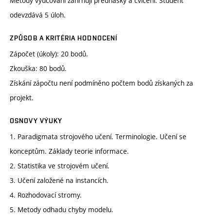
Metody vyučování zahrnují přednášky a cvičení. Student
odevzdává 5 úloh.
ZPŮSOB A KRITÉRIA HODNOCENÍ
Zápočet (úkoly): 20 bodů.
Zkouška: 80 bodů.
Získání zápočtu není podmíněno počtem bodů získaných za
projekt.
OSNOVY VÝUKY
1. Paradigmata strojového učení. Terminologie. Učení se
konceptům. Základy teorie informace.
2. Statistika ve strojovém učení.
3. Učení založené na instancích.
4. Rozhodovací stromy.
5. Metody odhadu chyby modelu.