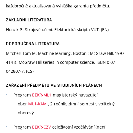
každoročně aktualizovaná vyhláška garanta předmětu.
ZÁKLADNÍ LITERATURA
Honzík P.: Strojové učení. Elektonická skripta VUT. (EN)
DOPORUČENÁ LITERATURA
Mitchell, Tom M. Machine learning. Boston : McGraw-Hill, 1997.
414 s. McGraw-Hill series in computer science. ISBN 0-07-
042807-7. (CS)
ZAŘAZENÍ PŘEDMĚTU VE STUDIJNÍCH PLÁNECH
Program
EEKR-ML1
magisterský navazující
obor
ML1-KAM
, 2 ročník, zimní semestr, volitelný
oborový
Program
EEKR-CZV
celoživotní vzdělávání (není