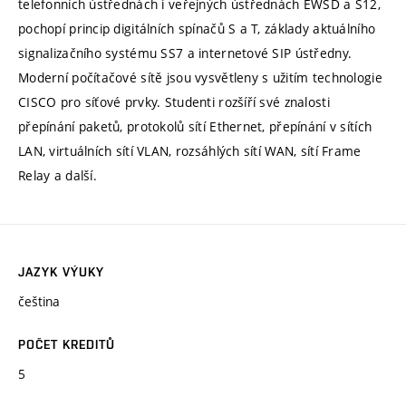
telefonních ústřednách i veřejných ústřednách EWSD a S12,
pochopí princip digitálních spínačů S a T, základy aktuálního
signalizačního systému SS7 a internetové SIP ústředny.
Moderní počítačové sítě jsou vysvětleny s užitím technologie
CISCO pro síťové prvky. Studenti rozšíří své znalosti
přepínání paketů, protokolů sítí Ethernet, přepínání v sítích
LAN, virtuálních sítí VLAN, rozsáhlých sítí WAN, sítí Frame
Relay a další.
JAZYK VÝUKY
čeština
POČET KREDITŮ
5