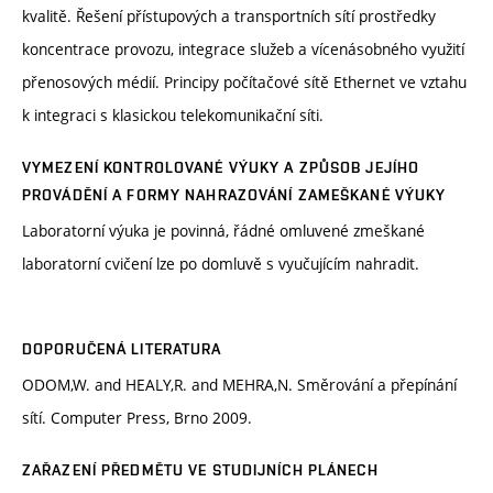
kvalitě. Řešení přístupových a transportních sítí prostředky
koncentrace provozu, integrace služeb a vícenásobného využití
přenosových médií. Principy počítačové sítě Ethernet ve vztahu
k integraci s klasickou telekomunikační síti.
VYMEZENÍ KONTROLOVANÉ VÝUKY A ZPŮSOB JEJÍHO
PROVÁDĚNÍ A FORMY NAHRAZOVÁNÍ ZAMEŠKANÉ VÝUKY
Laboratorní výuka je povinná, řádné omluvené zmeškané
laboratorní cvičení lze po domluvě s vyučujícím nahradit.
DOPORUČENÁ LITERATURA
ODOM,W. and HEALY,R. and MEHRA,N. Směrování a přepínání
sítí. Computer Press, Brno 2009.
ZAŘAZENÍ PŘEDMĚTU VE STUDIJNÍCH PLÁNECH