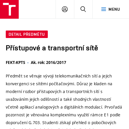
VUT
PŘIHLÁSIT
HLEDAT
MENU
SE
DETAIL PŘEDMĚTU
Přístupové a transportní sítě
FEKT-KPTS
Ak. rok: 2016/2017
Předmět se věnuje vývoji telekomunikačních sítí a jejich
konvergenci se sítěmi počítačovými. Důraz je kladen na
moderní rozbor přístupových a transportních sítí s
uvažováním jejich odlišností a také shodných vlastností
včetně aplikací analogových a digitálních modulací. Prvořadá
pozornost je věnována komplexnímu využití rámce E1 podle
doporučení G.703. Studenti získají přehled o pobočkových