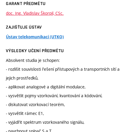
GARANT PŘEDMĚTU
doc. Ing. Vladislav Škorpil, CSc.
ZAJIŠŤUJE ÚSTAV
Ústav telekomunikací (UTKO)
VÝSLEDKY UČENÍ PŘEDMĚTU
Absolvent studia je schopen:
- rozlišit souvislosti řešení přístupových a transportních sítí a
jejich prostředků,
- aplikovat analogové a digitální modulace,
- vysvětlit pojmy vzorkování, kvantování a kódování,
- diskutovat vzorkovací teorém,
- vysvětlit rámec E1,
- vyjádřit spektrum vzorkovaného signálu,
- navrhnout spínač S a T,