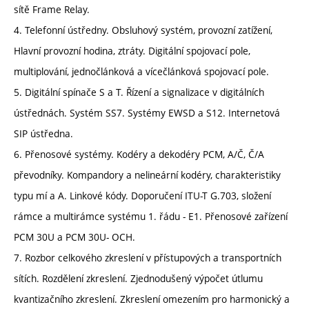
sítě Frame Relay.
4. Telefonní ústředny. Obsluhový systém, provozní zatížení,
Hlavní provozní hodina, ztráty. Digitální spojovací pole,
multiplování, jednočlánková a vícečlánková spojovací pole.
5. Digitální spínače S a T. Řízení a signalizace v digitálních
ústřednách. Systém SS7. Systémy EWSD a S12. Internetová
SIP ústředna.
6. Přenosové systémy. Kodéry a dekodéry PCM, A/Č, Č/A
převodníky. Kompandory a nelineární kodéry, charakteristiky
typu mí a A. Linkové kódy. Doporučení ITU-T G.703, složení
rámce a multirámce systému 1. řádu - E1. Přenosové zařízení
PCM 30U a PCM 30U- OCH.
7. Rozbor celkového zkreslení v přístupových a transportních
sítích. Rozdělení zkreslení. Zjednodušený výpočet útlumu
kvantizačního zkreslení. Zkreslení omezením pro harmonický a