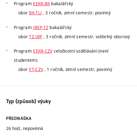
Program
EEKR-BK
bakalářský
obor
BK-TLI
, 3 ročník, zimní semestr, povinný
Program
IBEP-TZ
bakalářský
obor
TZ-IBP
, 3 ročník, zimní semestr, volitelný oborový
Program
EEKR-CZV
celoživotní vzdělávání (není
studentem)
obor
ET-CZV
, 1 ročník, zimní semestr, povinný
Typ (způsob) výuky
PŘEDNÁŠKA
26 hod., nepovinná