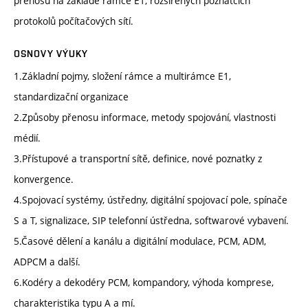
přenosu na základě rámce E1, rozšířených poznatcích
protokolů počítačových sítí.
OSNOVY VÝUKY
1.Základní pojmy, složení rámce a multirámce E1,
standardizační organizace
2.Způsoby přenosu informace, metody spojování, vlastnosti
médií.
3.Přístupové a transportní sítě, definice, nové poznatky z
konvergence.
4.Spojovací systémy, ústředny, digitální spojovací pole, spínače
S a T, signalizace, SIP telefonní ústředna, softwarové vybavení.
5.Časové dělení a kanálu a digitální modulace, PCM, ADM,
ADPCM a další.
6.Kodéry a dekodéry PCM, kompandory, výhoda komprese,
charakteristika typu A a mí.