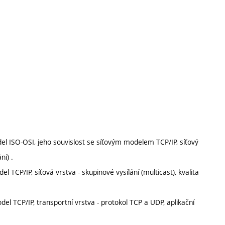
del ISO-OSI, jeho souvislost se síťovým modelem TCP/IP, síťový
ní) .
el TCP/IP, síťová vrstva - skupinové vysílání (multicast), kvalita
odel TCP/IP, transportní vrstva - protokol TCP a UDP, aplikační