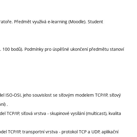
oratoře. Předmět využívá e-learning (Moodle). Student
. 100 bodů). Podmínky pro úspěšné ukončení předmětu stanoví
del ISO-OSI, jeho souvislost se síťovým modelem TCP/IP, síťový
ní) .
el TCP/IP, síťová vrstva - skupinové vysílání (multicast), kvalita
odel TCP/IP, transportní vrstva - protokol TCP a UDP, aplikační