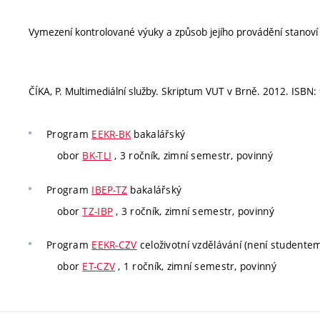
Vymezení kontrolované výuky a způsob jejího provádění stanov
ČÍKA, P. Multimediální služby. Skriptum VUT v Brně. 2012. ISBN:
Program
EEKR-BK
bakalářský
obor
BK-TLI
, 3 ročník, zimní semestr, povinný
Program
IBEP-TZ
bakalářský
obor
TZ-IBP
, 3 ročník, zimní semestr, povinný
Program
EEKR-CZV
celoživotní vzdělávání (není studente
obor
ET-CZV
, 1 ročník, zimní semestr, povinný