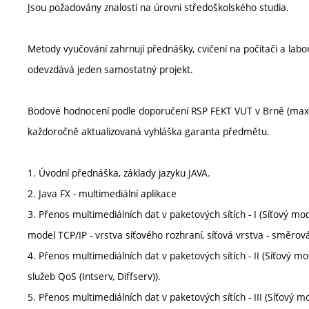
Jsou požadovány znalosti na úrovni středoškolského studia.
Metody vyučování zahrnují přednášky, cvičení na počítači a lab
odevzdává jeden samostatný projekt.
Bodové hodnocení podle doporučení RSP FEKT VUT v Brně (max
každoročně aktualizovaná vyhláška garanta předmětu.
1. Úvodní přednáška, základy jazyku JAVA.
2. Java FX - multimediální aplikace
3. Přenos multimediálních dat v paketových sítích - I (Síťový mo
model TCP/IP - vrstva síťového rozhraní, síťová vrstva - směrová
4. Přenos multimediálních dat v paketových sítích - II (Síťový mod
služeb QoS (Intserv, Diffserv)).
5. Přenos multimediálních dat v paketových sítích - III (Síťový m