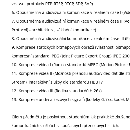
vrstva - protokoly RTP, RTSP, RTCP, SDP, SAP)
6. Obousměrná audiovizuální komunikace v reálném čase I (Vid
7. Obousměrná audiovizuální komunikace v reálném čase II (VoIP 
Protocol) - architektura, základní komunikace).
8. Obousměrná audiovisuální komunikace v reálném čase III (Pro
9. Komprese statických bitmapových obrazů (Vlastnosti bitmapo
kompresní standard JPEG (Joint Picture Expert Group) JPEG 200
10. Komprese videa I (Rodina standardů MPEG (Motion Picture 
11. Komprese videa II (Možnosti přenosu audio/video dat dle 
Stream), interaktivní služby dle standardu HBBTV.
12. Komprese videa III (Rodina standardů H.26x).
13. Komprese audia a řečových signálů (kodeky G.7xx, kodek M
Cílem předmětu je poskytnout studentům jak praktické zkušenosti
komunikačních službách v současných přenosových sítích.