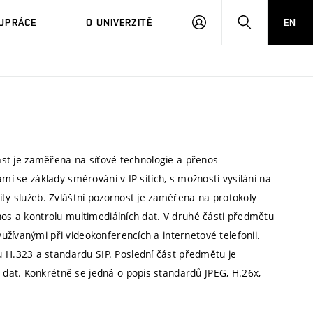
PŘIHLÁSIT
HLEDAT
UPRÁCE
O UNIVERZITĚ
EN
SE
část je zaměřena na síťové technologie a přenos
mí se základy směrování v IP sítích, s možnosti vysílání na
ity služeb. Zvláštní pozornost je zaměřena na protokoly
nos a kontrolu multimediálních dat. V druhé části předmětu
žívanými při videokonferencích a internetové telefonii.
H.323 a standardu SIP. Poslední část předmětu je
dat. Konkrétně se jedná o popis standardů JPEG, H.26x,