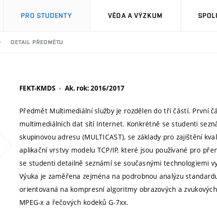
PRO STUDENTY
VĚDA A VÝZKUM
SPOL
DETAIL PŘEDMĚTU
FEKT-KMDS
Ak. rok: 2016/2017
Předmět Multimediální služby je rozdělen do tří částí. První 
multimediálních dat sítí Internet. Konkrétně se studenti sezná
skupinovou adresu (MULTICAST), se základy pro zajištění kval
aplikační vrstvy modelu TCP/IP, které jsou používané pro pře
se studenti detailně seznámí se současnými technologiemi vyu
Výuka je zaměřena zejména na podrobnou analýzu standardu 
orientovaná na kompresní algoritmy obrazových a zvukových 
MPEG-x a řečových kodeků G-7xx.