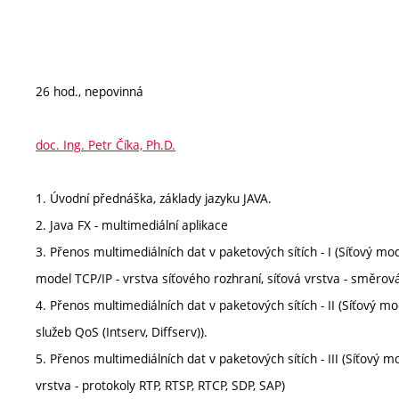
26 hod., nepovinná
doc. Ing. Petr Číka, Ph.D.
1. Úvodní přednáška, základy jazyku JAVA.
2. Java FX - multimediální aplikace
3. Přenos multimediálních dat v paketových sítích - I (Síťový mo
model TCP/IP - vrstva síťového rozhraní, síťová vrstva - směrová
4. Přenos multimediálních dat v paketových sítích - II (Síťový mod
služeb QoS (Intserv, Diffserv)).
5. Přenos multimediálních dat v paketových sítích - III (Síťový m
vrstva - protokoly RTP, RTSP, RTCP, SDP, SAP)