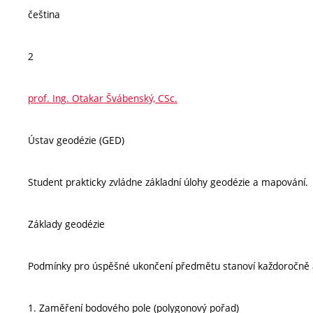
čeština
2
prof. Ing. Otakar Švábenský, CSc.
Ústav geodézie (GED)
Student prakticky zvládne základní úlohy geodézie a mapování.
Základy geodézie
Podmínky pro úspěšné ukončení předmětu stanoví každoročně 
1. Zaměření bodového pole (polygonový pořad)