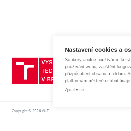
Nastavení cookies a o
Soubory cookie používáme ke sh
Vysoké
používání webu, zajištění fungová
učení
přizpůsobení obsahu a reklam.
technické
platformám některé osobní údaje
v
Zjistit více
Brně
Copyright © 2026 VUT