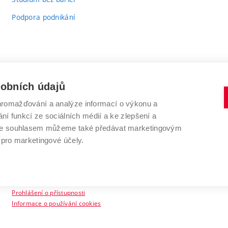
Podpora podnikání
sobních údajů
romažďování a analýze informací o výkonu a
VYSOKÉ UČENÍ TECHNICKÉ V BRNĚ
ní funkcí ze sociálních médií a ke zlepšení a
Antonínská 548/1
www.vut.cz
 Se souhlasem můžeme také předávat marketingovým
602 00 Brno
vut@vutbr.cz
 pro marketingové účely.
Prohlášení o přístupnosti
Informace o používání cookies