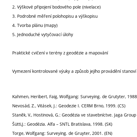
2. Výškové připojení bodového pole (nivelace)
3. Podrobné měření polohopisu a výškopisu
4. Tvorba plánu (mapy)
5. Jednoduché vytyčovací úlohy
Praktické cvičení v terény z geodézie a mapování
Vymezení kontrolované výuky a způsob jejího provádění stanov
Kahmen, Heribert, Faig, Wolfgang: Surveying. de Grutyter, 1988
Nevosád, Z., Vitásek, J.: Geodezie I. CERM Brno, 1999. (CS)
Staněk, V., Hostinová, G.: Geodézia ve stavebníctve. Jaga Group 
Šütti,J.: Geodézia. Alfa – SNTL Bratislava, 1998. (SK)
Torge, Wolfgang: Surveying. de Gruyter, 2001. (EN)