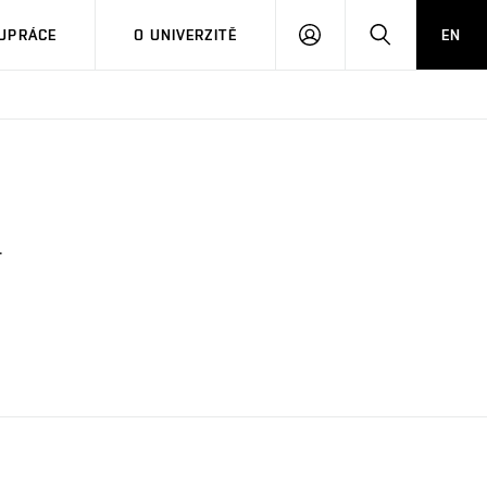
PŘIHLÁSIT
HLEDAT
UPRÁCE
O UNIVERZITĚ
EN
SE
.