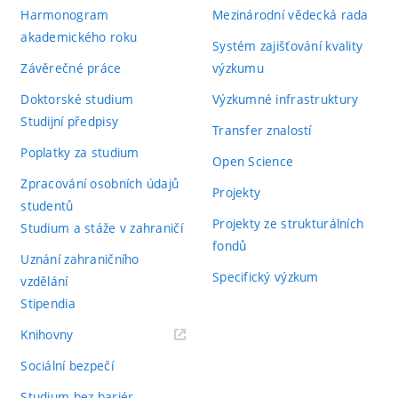
Harmonogram
Mezinárodní vědecká rada
akademického roku
Systém zajišťování kvality
Závěrečné práce
výzkumu
Doktorské studium
Výzkumné infrastruktury
Studijní předpisy
Transfer znalostí
Poplatky za studium
Open Science
Zpracování osobních údajů
Projekty
studentů
Projekty ze strukturálních
Studium a stáže v zahraničí
fondů
Uznání zahraničního
Specifický výzkum
vzdělání
Stipendia
(externí
Knihovny
odkaz)
Sociální bezpečí
Studium bez bariér