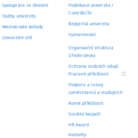
Spolupráce se školami
Podnikavá univerzita /
ContriBUTe
Služby univerzity
Bezpečná univerzita
Mezinárodní dohody
Vyznamenání
Univerzitní sítě
Organizační struktura
Úřední deska
Ochrana osobních údajů
(externí
Pracovní příležitosti
odkaz)
Podpora a rozvoj
zaměstnanců a studujících
Rovné příležitosti
Sociální bezpečí
HR Award
Kontakty