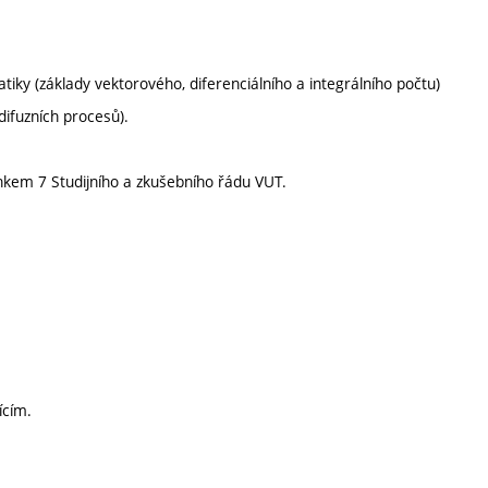
ky (základy vektorového, diferenciálního a integrálního počtu)
ifuzních procesů).
nkem 7 Studijního a zkušebního řádu VUT.
ícím.