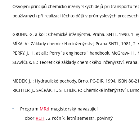
Osvojení principů chemicko-inženýrských dějů při transportu te
používaných při realizaci těchto dějů v průmyslových procesech
GRUHN, G. a kol.: Chemické inženýrství. Praha, SNTL, 1990, 1. v
MÍKA, V.: Základy chemického inženýrství, Praha SNTL, 1981, 2. v
PERRY, J. H. at all.: Perry`s engineers` handbook, McGraw-Hill,
SLAVÍČEK, E.: Teoretické základy chemického inženýrství, Praha,
MEDEK, J.:: Hydraulické pochody, Brno, PC-DIR, 1994, ISBN 80-2
RICHTER, J., SVĚRÁK, T., STEHLÍK, P.: Chemické inženýrství I, Brn
Program
MRzI
magisterský navazující
obor
RCH
, 2 ročník, letní semestr, povinný