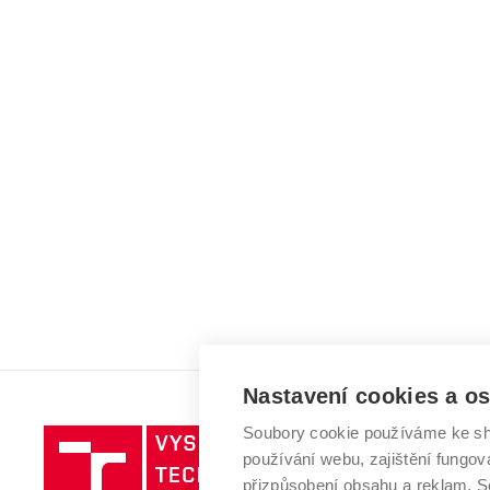
Nastavení cookies a o
Soubory cookie používáme ke sh
Vysoké
používání webu, zajištění fungová
učení
přizpůsobení obsahu a reklam.