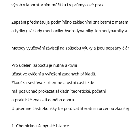
výrob v laboratorním měřítku i v průmyslové praxi.
Zapsání předmětu je podmíněno základními znalostmi z matemati
a fyziky ( základy mechaniky, hydrodynamiky, termodynamiky a d
Metody vyučování závisejí na způsobu výuky a jsou popsány člá
Pro udělení zápočtu je nutná aktivní
účast ve cvičení a vyřešení zadaných příkladů.
Zkouška sestává z písemné a ústní části, kde
má posluchač prokázat základní teoretické, početní
a praktické znalosti daného oboru.
U písemné části zkoušky lze používat literaturu určenou zkoušej
1. Chemicko-inženýrské bilance