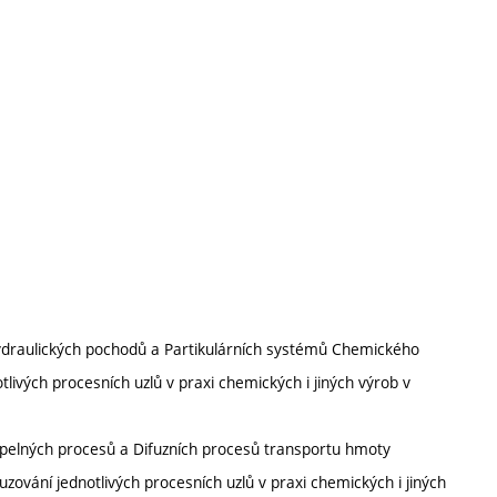
í Hydraulických pochodů a Partikulárních systémů Chemického
otlivých procesních uzlů v praxi chemických i jiných výrob v
 Tepelných procesů a Difuzních procesů transportu hmoty
suzování jednotlivých procesních uzlů v praxi chemických i jiných