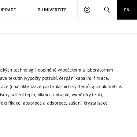
PŘIHLÁSIT
HLEDAT
UPRÁCE
O UNIVERZITĚ
EN
SE
ckých technologií, doplněné výpočetním a laboratorním
a tekutin (výpočty potrubí, čerpání kapalin), filtrace,
race (charakterizace partikulárních systémů, granulometrie,
ismy sdílení tepla, bilance entalpie, výměníky tepla,
rektifikace, absorpce a adsorpce, sušení, krystalizace,