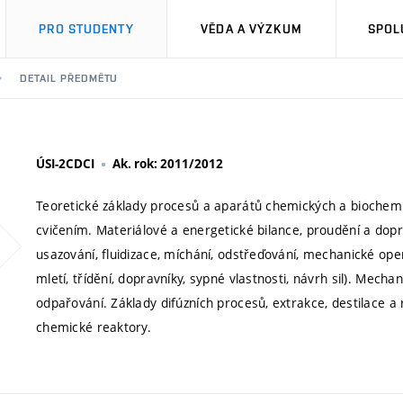
PRO STUDENTY
VĚDA A VÝZKUM
SPOL
DETAIL PŘEDMĚTU
ÚSI-2CDCI
Ak. rok: 2011/2012
Teoretické základy procesů a aparátů chemických a biochemi
cvičením. Materiálové a energetické bilance, proudění a doprav
usazování, fluidizace, míchání, odstřeďování, mechanické ope
mletí, třídění, dopravníky, sypné vlastnosti, návrh sil). Mechan
odpařování. Základy difúzních procesů, extrakce, destilace a 
chemické reaktory.