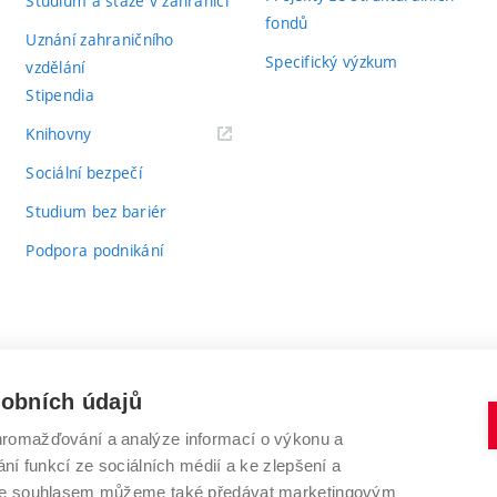
Studium a stáže v zahraničí
fondů
Uznání zahraničního
Specifický výzkum
vzdělání
Stipendia
(externí
Knihovny
odkaz)
Sociální bezpečí
Studium bez bariér
Podpora podnikání
sobních údajů
romažďování a analýze informací o výkonu a
VYSOKÉ UČENÍ TECHNICKÉ V BRNĚ
ní funkcí ze sociálních médií a ke zlepšení a
Antonínská 548/1
www.vut.cz
 Se souhlasem můžeme také předávat marketingovým