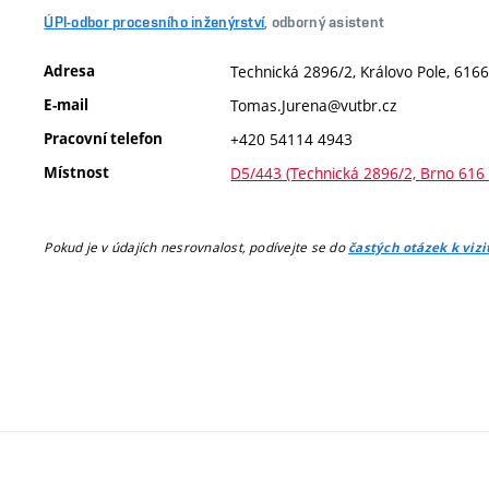
ÚPI-odbor procesního inženýrství
, odborný asistent
Adresa
Technická 2896/2, Královo Pole, 6166
E-mail
Tomas.Jurena@vutbr.cz
Pracovní telefon
+420 54114 4943
Místnost
D5/443 (Technická 2896/2, Brno 616
Pokud je v údajích nesrovnalost, podívejte se do
častých otázek k viz