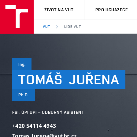
VUT
ŽIVOT NA VUT
PRO UCHAZEČE
VUT
LIDÉ VUT
Ing.
TOMÁŠ
JUŘENA
Ph.D.
FSI, ÚPI OPI – ODBORNÝ ASISTENT
+420 54114 4943
Tomas.Jurena@vutbr.cz