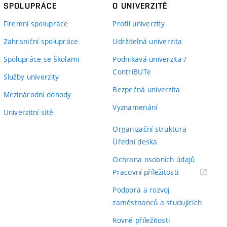
SPOLUPRÁCE
O UNIVERZITĚ
Firemní spolupráce
Profil univerzity
Zahraniční spolupráce
Udržitelná univerzita
Spolupráce se školami
Podnikavá univerzita /
ContriBUTe
Služby univerzity
Bezpečná univerzita
Mezinárodní dohody
Vyznamenání
Univerzitní sítě
Organizační struktura
Úřední deska
Ochrana osobních údajů
(externí
Pracovní příležitosti
odkaz)
Podpora a rozvoj
zaměstnanců a studujících
Rovné příležitosti