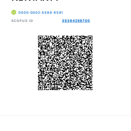
0000-0002-5588-8591
SCOPUS ID
35364259700