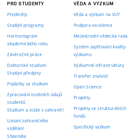
PRO STUDENTY
VĚDA A VÝZKUM
Předměty
Věda a výzkum na VUT
Studijní programy
Podpora excelence
Harmonogram
Mezinárodní vědecká rada
akademického roku
Systém zajišťování kvality
Závěrečné práce
výzkumu
Doktorské studium
Výzkumné infrastruktury
Studijní předpisy
Transfer znalostí
Poplatky za studium
Open Science
Zpracování osobních údajů
Projekty
studentů
Projekty ze strukturálních
Studium a stáže v zahraničí
fondů
Uznání zahraničního
Specifický výzkum
vzdělání
Stipendia