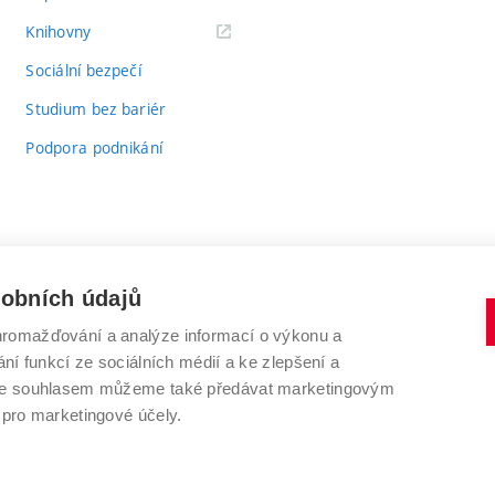
(externí
Knihovny
odkaz)
Sociální bezpečí
Studium bez bariér
Podpora podnikání
sobních údajů
romažďování a analýze informací o výkonu a
VYSOKÉ UČENÍ TECHNICKÉ V BRNĚ
ní funkcí ze sociálních médií a ke zlepšení a
Antonínská 548/1
www.vut.cz
 Se souhlasem můžeme také předávat marketingovým
602 00 Brno
vut@vutbr.cz
 pro marketingové účely.