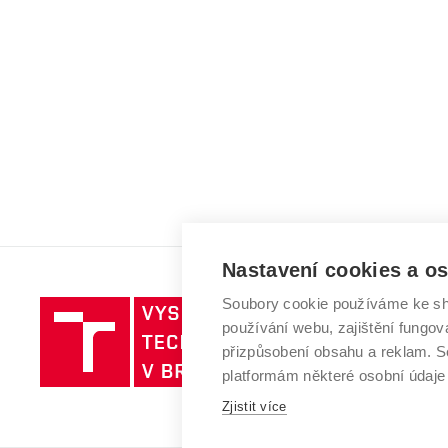
Nastavení cookies a o
Soubory cookie používáme ke sh
Vysoké
používání webu, zajištění fungová
učení
přizpůsobení obsahu a reklam.
technické
platformám některé osobní údaje
v
Zjistit více
Brně