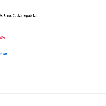
9, Brno, Česká republika
 69)
.
itkám