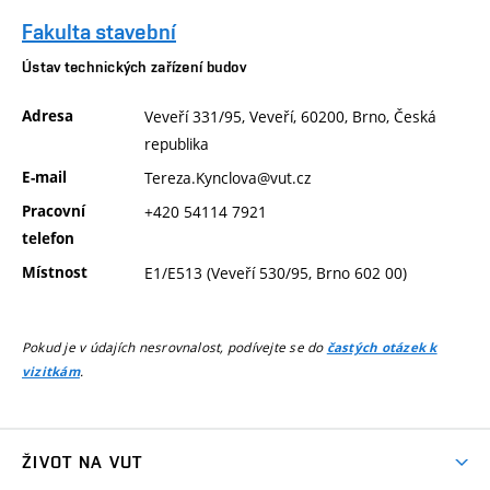
Fakulta stavební
Ústav technických zařízení budov
Adresa
Veveří 331/95, Veveří, 60200, Brno, Česká
republika
E-mail
Tereza.Kynclova@vut.cz
Pracovní
+420 54114 7921
telefon
Místnost
E1/E513 (Veveří 530/95, Brno 602 00)
Pokud je v údajích nesrovnalost, podívejte se do
častých otázek k
.
vizitkám
ŽIVOT NA VUT