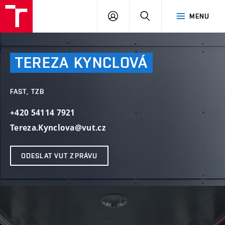
VUT
PŘIHLÁSIT
HLEDAT
MENU
SE
TEREZA
KYNCLOVÁ
FAST, TZB
+420 54114 7921
Tereza.Kynclova@vut.cz
ODESLAT VUT ZPRÁVU