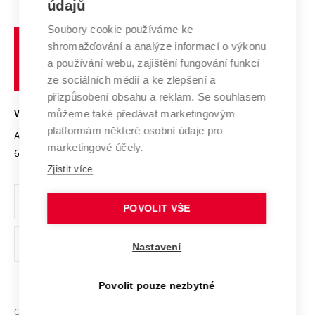
E-přihláška
údajů
Zahraniční spolupráce
Systém zajišťování kvality výzkumu
Profil univerzity
Spolupráce se školami
Soubory cookie používáme ke
Vysoké
Výzkumné infrastruktury
shromažďování a analýze informací o výkonu
Udržitelná univerzita
učení
Služby univerzity
Transfer znalostí
a používání webu, zajištění fungování funkcí
technické
Podnikavá univerzita / ContriBUTe
Mezinárodní dohody
ze sociálních médií a ke zlepšení a
Open Science
v
Bezpečná univerzita
přizpůsobení obsahu a reklam. Se souhlasem
Univerzitní sítě
Brně
Projekty
můžeme také předávat marketingovým
VYSOKÉ UČENÍ TECHNICKÉ V BRNĚ
Vyznamenání
platformám některé osobní údaje pro
Projekty ze strukturálních fondů
Antonínská 548/1
www.vut.cz
marketingové účely.
Organizační struktura
602 00 Brno
vut@vutbr.cz
Specifický výzkum
Zjistit více
Úřední deska
Ochrana osobních údajů
POVOLIT VŠE
(externí
Pracovní příležitosti
Nastavení
odkaz)
Podpora a rozvoj zaměstnanců a studujících
Povolit pouze nezbytné
Rovné příležitosti
Copyright © 2026 VUT
Sociální bezpečí