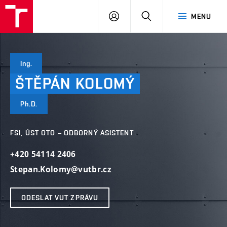
VUT
PŘIHLÁSIT
HLEDAT
MENU
SE
Ing.
ŠTĚPÁN
KOLOMÝ
Ph.D.
FSI, ÚST OTO – ODBORNÝ ASISTENT
+420 54114 2406
Stepan.Kolomy@vutbr.cz
ODESLAT VUT ZPRÁVU