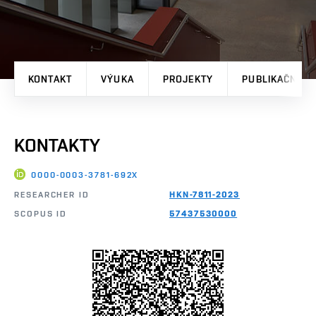
KONTAKT
VÝUKA
PROJEKTY
PUBLIKAČNÍ V
KONTAKTY
0000-0003-3781-692X
RESEARCHER ID
HKN-7811-2023
SCOPUS ID
57437530000