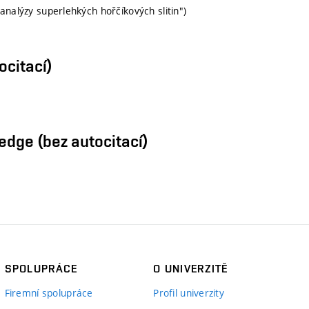
nalýzy superlehkých hořčíkových slitin")
ocitací)
edge (bez autocitací)
SPOLUPRÁCE
O UNIVERZITĚ
Firemní spolupráce
Profil univerzity