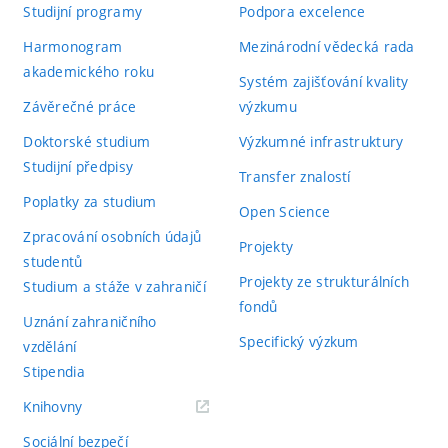
Studijní programy
Podpora excelence
Harmonogram
Mezinárodní vědecká rada
akademického roku
Systém zajišťování kvality
Závěrečné práce
výzkumu
Doktorské studium
Výzkumné infrastruktury
Studijní předpisy
Transfer znalostí
Poplatky za studium
Open Science
Zpracování osobních údajů
Projekty
studentů
Projekty ze strukturálních
Studium a stáže v zahraničí
fondů
Uznání zahraničního
Specifický výzkum
vzdělání
Stipendia
(externí
Knihovny
odkaz)
Sociální bezpečí