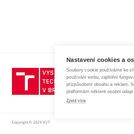
Nastavení cookies a o
Soubory cookie používáme ke sh
Vysoké
používání webu, zajištění fungová
učení
přizpůsobení obsahu a reklam.
technické
platformám některé osobní údaje
v
Brně
Zjistit více
Copyright © 2026 VUT