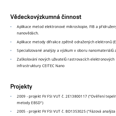
Vědeckovýzkumná činnost
Aplikace metod elektronové mikroskopie, FIB a přidruž
nanovědách.
Aplikace metody difrakce zpětně odražených elektronů (E
Specializované analýzy a výzkum v oboru nanomateriálů 
Zaškolování nových uživatelů rastrovacích elektronovýc
infrastruktury CEITEC Nano
Projekty
2009 - projekt FV FSI VUT č. 2E13800117 ("Ověření tepeln
metody EBSD")
2005 - projekt FV FSI VUT č. BD1353025 ("Fázová analýza