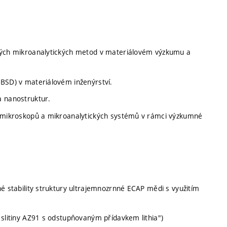
ených mikroanalytických metod v materiálovém výzkumu a
BSD) v materiálovém inženýrství.
a nanostruktur.
h mikroskopů a mikroanalytických systémů v rámci výzkumné
é stability struktury ultrajemnozrnné ECAP mědi s využitím
 slitiny AZ91 s odstupňovaným přídavkem lithia")