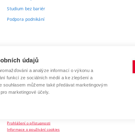
Studium bez bariér
Podpora podnikání
sobních údajů
romažďování a analýze informací o výkonu a
VYSOKÉ UČENÍ TECHNICKÉ V BRNĚ
ní funkcí ze sociálních médií a ke zlepšení a
Antonínská 548/1
www.vut.cz
 Se souhlasem můžeme také předávat marketingovým
602 00 Brno
vut@vutbr.cz
 pro marketingové účely.
Prohlášení o přístupnosti
Informace o používání cookies