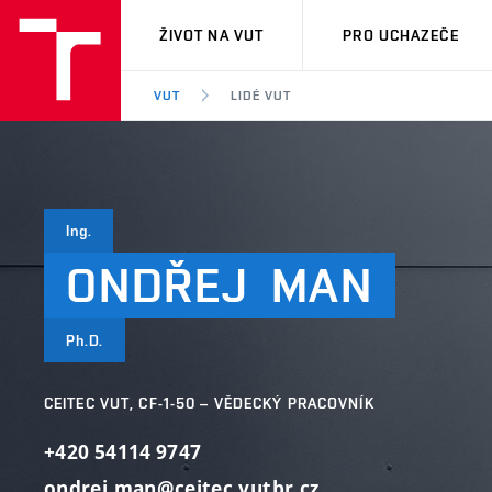
VUT
ŽIVOT NA VUT
PRO UCHAZEČE
VUT
LIDÉ VUT
Ing.
ONDŘEJ
MAN
Ph.D.
CEITEC VUT, CF-1-50 – VĚDECKÝ PRACOVNÍK
+420 54114 9747
ondrej.man@ceitec.vutbr.cz