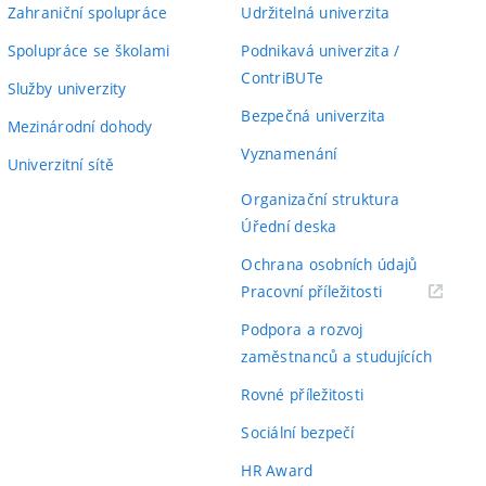
Zahraniční spolupráce
Udržitelná univerzita
Spolupráce se školami
Podnikavá univerzita /
ContriBUTe
Služby univerzity
Bezpečná univerzita
Mezinárodní dohody
Vyznamenání
Univerzitní sítě
Organizační struktura
Úřední deska
Ochrana osobních údajů
(externí
Pracovní příležitosti
odkaz)
Podpora a rozvoj
zaměstnanců a studujících
Rovné příležitosti
Sociální bezpečí
HR Award