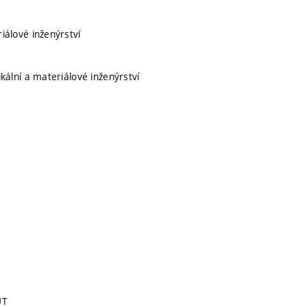
riálové inženýrství
ikální a materiálové inženýrství
UT