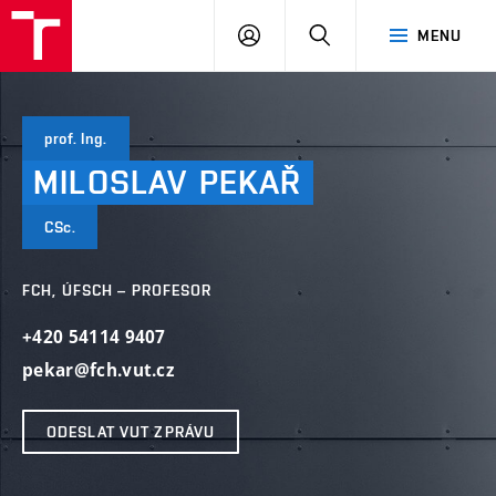
VUT
PŘIHLÁSIT
HLEDAT
MENU
SE
prof. Ing.
MILOSLAV
PEKAŘ
CSc.
FCH, ÚFSCH – PROFESOR
+420 54114 9407
pekar@fch.vut.cz
ODESLAT VUT ZPRÁVU