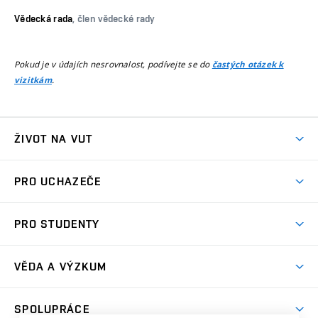
Vědecká rada
, člen vědecké rady
Pokud je v údajích nesrovnalost, podívejte se do
častých otázek k
.
vizitkám
ŽIVOT NA VUT
Atmosféra VUT
PRO UCHAZEČE
Prostory školy
Proč na VUT
Koleje
PRO STUDENTY
Studijní programy
Stravování
Předměty
Studijní předpisy
Studium a stáže v zahraničí
Stipendia
Dny otevřených dveří
VĚDA A VÝZKUM
Sport na VUT
(externí
Studijní programy
Poplatky za studium
Uznání zahraničního vzdělání
Knihovny
Aktivity pro juniory
Studentský život
odkaz)
Věda a výzkum na VUT
Harmonogram akademického roku
Zpracování osobních údajů studentů
Sociální bezpečí
SPOLUPRÁCE
Celoživotní vzdělávání
Brno