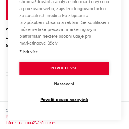
shromažďování a analýze informací o výkonu
Udržitelná univerzita
učení
Služby univerzity
Transfer znalostí
a používání webu, zajištění fungování funkcí
technické
Podnikavá univerzita / ContriBUTe
Mezinárodní dohody
ze sociálních médií a ke zlepšení a
Open Science
v
Bezpečná univerzita
přizpůsobení obsahu a reklam. Se souhlasem
Univerzitní sítě
Brně
Projekty
můžeme také předávat marketingovým
VYSOKÉ UČENÍ TECHNICKÉ V BRNĚ
Vyznamenání
platformám některé osobní údaje pro
Projekty ze strukturálních fondů
Antonínská 548/1
www.vut.cz
marketingové účely.
Organizační struktura
602 00 Brno
vut@vutbr.cz
Specifický výzkum
Zjistit více
Úřední deska
Ochrana osobních údajů
POVOLIT VŠE
(externí
Pracovní příležitosti
Nastavení
odkaz)
Podpora a rozvoj zaměstnanců a studujících
Povolit pouze nezbytné
Rovné příležitosti
Copyright © 2026 VUT
Sociální bezpečí
Prohlášení o přístupnosti
HR Award
Informace o používání cookies