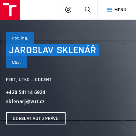
VUT
PŘIHLÁSIT
HLEDAT
MENU
SE
doc. Ing.
JAROSLAV
SKLENÁŘ
CSc.
FEKT, UTKO – DOCENT
+420 54114 6924
sklenarj@vut.cz
ODESLAT VUT ZPRÁVU