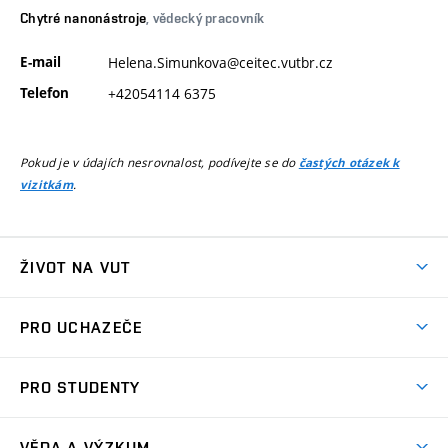
Chytré nanonástroje
, vědecký pracovník
E-mail
Helena.Simunkova@ceitec.vutbr.cz
Telefon
+42054114 6375
Pokud je v údajích nesrovnalost, podívejte se do
častých otázek k
.
vizitkám
ŽIVOT NA VUT
Atmosféra VUT
PRO UCHAZEČE
Prostory školy
Proč na VUT
Koleje
PRO STUDENTY
Studijní programy
Stravování
Předměty
Studijní předpisy
Studium a stáže v zahraničí
Stipendia
Dny otevřených dveří
VĚDA A VÝZKUM