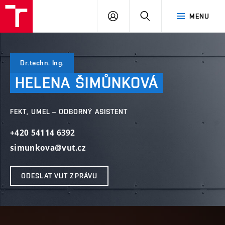
VUT
PŘIHLÁSIT
HLEDAT
MENU
SE
Dr.techn. Ing.
HELENA
ŠIMŮNKOVÁ
FEKT, UMEL – ODBORNÝ ASISTENT
+420 54114 6392
simunkova@vut.cz
ODESLAT VUT ZPRÁVU