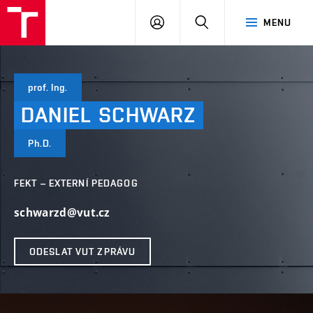
VUT
PŘIHLÁSIT
HLEDAT
MENU
SE
prof. Ing.
DANIEL
SCHWARZ
Ph.D.
FEKT – EXTERNÍ PEDAGOG
schwarzd@vut.cz
ODESLAT VUT ZPRÁVU