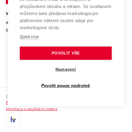
Open Science
v
Bezpečná univerzita
přizpůsobení obsahu a reklam. Se souhlasem
Univerzitní sítě
Brně
Projekty
můžeme také předávat marketingovým
VYSOKÉ UČENÍ TECHNICKÉ V BRNĚ
Vyznamenání
platformám některé osobní údaje pro
Projekty ze strukturálních fondů
Antonínská 548/1
www.vut.cz
marketingové účely.
Organizační struktura
602 00 Brno
vut@vutbr.cz
Specifický výzkum
Zjistit více
Úřední deska
Ochrana osobních údajů
POVOLIT VŠE
(externí
Pracovní příležitosti
Nastavení
odkaz)
Podpora a rozvoj zaměstnanců a studujících
Povolit pouze nezbytné
Rovné příležitosti
Copyright © 2026 VUT
Sociální bezpečí
Prohlášení o přístupnosti
HR Award
Informace o používání cookies
Kontakty