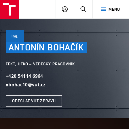
VUT
PŘIHLÁSIT
HLEDAT
MENU
SE
Ing.
ANTONÍN
BOHAČÍK
FEKT, UTKO – VĚDECKÝ PRACOVNÍK
+420 54114 6964
xbohac10@vut.cz
ODESLAT VUT ZPRÁVU