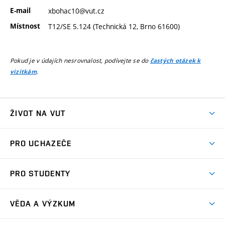
E-mail
xbohac10@vut.cz
Místnost
T12/SE 5.124 (Technická 12, Brno 61600)
Pokud je v údajích nesrovnalost, podívejte se do
častých otázek k
.
vizitkám
ŽIVOT NA VUT
Atmosféra VUT
PRO UCHAZEČE
Prostory školy
Proč na VUT
Koleje
PRO STUDENTY
Studijní programy
Stravování
Předměty
Studijní předpisy
Studium a stáže v zahraničí
Stipendia
Dny otevřených dveří
VĚDA A VÝZKUM
Sport na VUT
(externí
Studijní programy
Poplatky za studium
Uznání zahraničního vzdělání
Knihovny
Aktivity pro juniory
Studentský život
odkaz)
Věda a výzkum na VUT