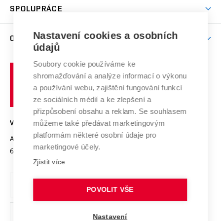
Harmonogram akademického roku
Zpracování osobních údajů studentů
Sociální bezpečí
SPOLUPRÁCE
Celoživotní vzdělávání
Brno
Podpora excelence
Závěrečné práce
Studium bez bariér
Zpracování osobních údajů uchazečů o studium
Firemní spolupráce
Mezinárodní vědecká rada
Nastavení cookies a osobních
O UNIVERZITĚ
Doktorské studium
Podpora podnikání
E-přihláška
údajů
Zahraniční spolupráce
Systém zajišťování kvality výzkumu
Profil univerzity
Spolupráce se školami
Soubory cookie používáme ke
Vysoké
Výzkumné infrastruktury
shromažďování a analýze informací o výkonu
Udržitelná univerzita
učení
Služby univerzity
Transfer znalostí
a používání webu, zajištění fungování funkcí
technické
Podnikavá univerzita / ContriBUTe
Mezinárodní dohody
ze sociálních médií a ke zlepšení a
Open Science
v
Bezpečná univerzita
přizpůsobení obsahu a reklam. Se souhlasem
Univerzitní sítě
Brně
Projekty
můžeme také předávat marketingovým
VYSOKÉ UČENÍ TECHNICKÉ V BRNĚ
Vyznamenání
platformám některé osobní údaje pro
Projekty ze strukturálních fondů
Antonínská 548/1
www.vut.cz
marketingové účely.
Organizační struktura
602 00 Brno
vut@vutbr.cz
Specifický výzkum
Zjistit více
Úřední deska
Ochrana osobních údajů
POVOLIT VŠE
(externí
Pracovní příležitosti
Nastavení