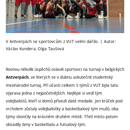
V Antverpách se sportovcům z VUT velmi dařilo. | Autor:
Václav Kundera, Olga Taušová
Rovnou několik úspěchů oslavili sportovci na turnaji v belgických
, ve kterých se v dubnu uskutečnil studentský
Antverpách
mezinárodní turnaj. Při účasti celkem 5 týmů z VUT byla tato
výprava jedna z nejpočetnějších. Nejlépe si vedl tým
volejbalistů, kteří si domů přivezli zlaté medaile. Jen krůček pod
vrcholem zůstaly volejbalistky a basketbalový tým mužů, oba
týmy skončily na krásném druhém místě. Třetí místo potom
obsadily ženy v basketbalu a futsalový tým.