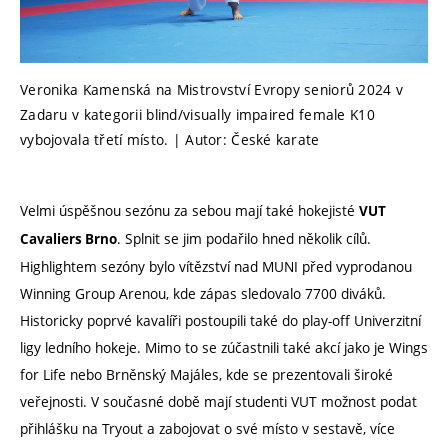
Veronika Kamenská na Mistrovství Evropy seniorů 2024 v
Zadaru v kategorii blind/visually impaired female K10
vybojovala třetí místo. | Autor: České karate
Velmi úspěšnou sezónu za sebou mají také hokejisté
VUT
. Splnit se jim podařilo hned několik cílů.
Cavaliers Brno
Highlightem sezóny bylo vítězství nad MUNI před vyprodanou
Winning Group Arenou, kde zápas sledovalo 7700 diváků.
Historicky poprvé kavalíři postoupili také do play-off Univerzitní
ligy ledního hokeje. Mimo to se zúčastnili také akcí jako je Wings
for Life nebo Brněnský Majáles, kde se prezentovali široké
veřejnosti. V současné době mají studenti VUT možnost podat
přihlášku na Tryout a zabojovat o své místo v sestavě, více