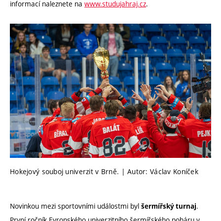
informací naleznete na
www.studujahraj.cz
.
Hokejový souboj univerzit v Brně. | Autor: Václav Koníček
Novinkou mezi sportovními událostmi byl
.
šermířský turnaj
První ročník Evropského univerzitního šermířského poháru v