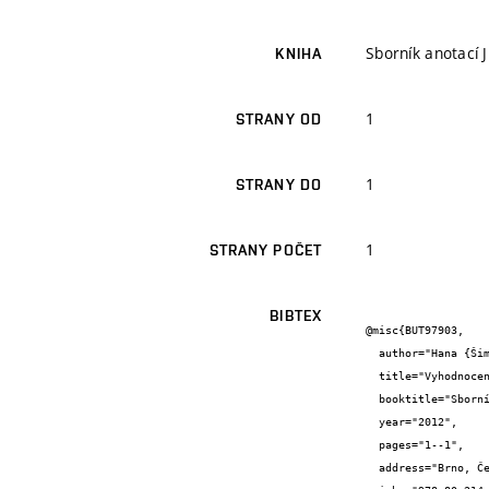
Sborník anotací 
KNIHA
1
STRANY OD
1
STRANY DO
1
STRANY POČET
BIBTEX
@misc{BUT97903,

  author="Hana {Šimonová} and Barbara {Kucharczyková} and Petr {Daněk} and Zbyněk {Keršner}",

  title="Vyhodnocení statických tlakových zkoušek těles z betonu tříd C30/37 a C45/55",

  booktitle="Sborník anotací Juniorstav 2012",

  year="2012",

  pages="1--1",

  address="Brno, Česká republika",
