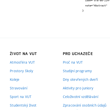
  isbn="978-80-214-4393-8",

  note="Abstract"

}
ŽIVOT NA VUT
PRO UCHAZEČE
Atmosféra VUT
Proč na VUT
Prostory školy
Studijní programy
Koleje
Dny otevřených dveří
Stravování
Aktivity pro juniory
Sport na VUT
Celoživotní vzdělávání
Studentský život
Zpracování osobních údajů