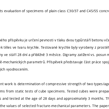
s evaluation of specimens of plain class C30/37 and C45/55 concr
ého příspěvku je určení pevnosti v tlaku dvou typů/stáří betonu vč
ek těles ve tvaru krychle. Testované krychle byly vyrobeny z prost
 ve stáří 28 dní a přibližně 3 měsíce. Digramy zatížení vs. posun m
ě-mechanických parametrů. Příspěvek představuje část práce spoj
jich vyodnocením.
nt work is determination of compressive strength of two types/age
ams from static tests of cube specimens. Tested cubes were prepa
 and tested at the age of 28 days and approximately 3 months. T
y the values of selected fracture-mechanical parameters. The paper