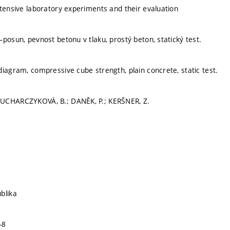
xtensive laboratory experiments and their evaluation
–posun, pevnost betonu v tlaku, prostý beton, statický test.
diagram, compressive cube strength, plain concrete, static test.
UCHARCZYKOVÁ, B.; DANĚK, P.; KERŠNER, Z.
blika
-8