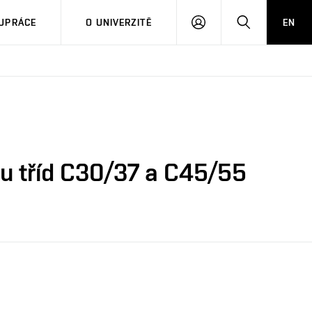
PŘIHLÁSIT
HLEDAT
UPRÁCE
O UNIVERZITĚ
EN
SE
nu tříd C30/37 a C45/55