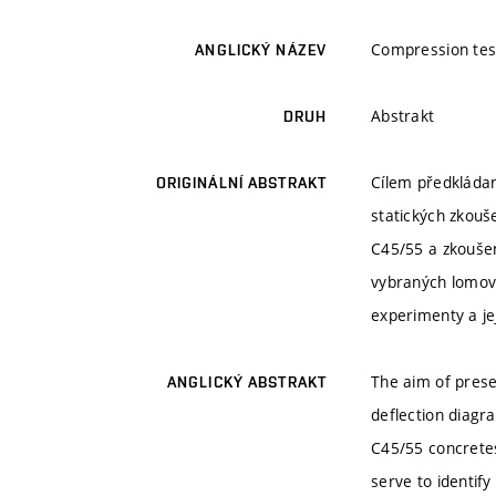
Compression test
ANGLICKÝ NÁZEV
Abstrakt
DRUH
Cílem předkládan
ORIGINÁLNÍ ABSTRAKT
statických zkouš
C45/55 a zkoušeny
vybraných lomov
experimenty a je
The aim of prese
ANGLICKÝ ABSTRAKT
deflection diagr
C45/55 concretes
serve to identif