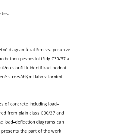
etes.
etně diagramů zatížení vs. posun ze
ého betonu pevnostní třídy C30/37 a
ůžou sloužit k identifikaci hodnot
ené s rozsáhlými laboratorními
s of concrete including load–
red from plain class C30/37 and
he load–deflection diagrams can
 presents the part of the work