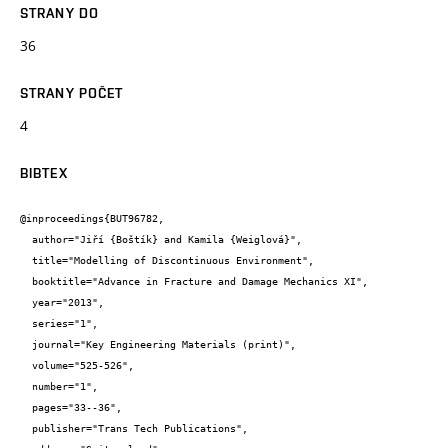
STRANY DO
36
STRANY POČET
4
BIBTEX
@inproceedings{BUT96782,

  author="Jiří {Boštík} and Kamila {Weiglová}",

  title="Modelling of Discontinuous Environment",

  booktitle="Advance in Fracture and Damage Mechanics XI",

  year="2013",

  series="1",

  journal="Key Engineering Materials (print)",

  volume="525-526",

  number="1",

  pages="33--36",

  publisher="Trans Tech Publications",
