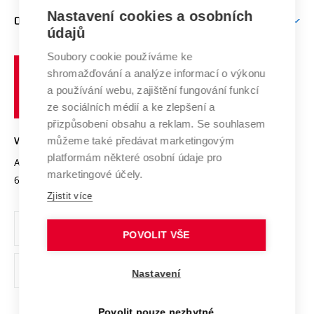
Zpracování osobních údajů uchazečů o studium
Firemní spolupráce
Nastavení cookies a osobních
Mezinárodní vědecká rada
O UNIVERZITĚ
Doktorské studium
Podpora podnikání
E-přihláška
údajů
Zahraniční spolupráce
Systém zajišťování kvality výzkumu
Profil univerzity
Soubory cookie používáme ke
Spolupráce se školami
Vysoké
Výzkumné infrastruktury
shromažďování a analýze informací o výkonu
Udržitelná univerzita
učení
Služby univerzity
Transfer znalostí
a používání webu, zajištění fungování funkcí
technické
Podnikavá univerzita / ContriBUTe
Mezinárodní dohody
ze sociálních médií a ke zlepšení a
Open Science
v
Bezpečná univerzita
přizpůsobení obsahu a reklam. Se souhlasem
Univerzitní sítě
Brně
Projekty
můžeme také předávat marketingovým
VYSOKÉ UČENÍ TECHNICKÉ V BRNĚ
Vyznamenání
platformám některé osobní údaje pro
Projekty ze strukturálních fondů
Antonínská 548/1
www.vut.cz
marketingové účely.
Organizační struktura
602 00 Brno
vut@vutbr.cz
Specifický výzkum
Zjistit více
Úřední deska
Ochrana osobních údajů
POVOLIT VŠE
(externí
Pracovní příležitosti
Nastavení
odkaz)
Podpora a rozvoj zaměstnanců a studujících
Povolit pouze nezbytné