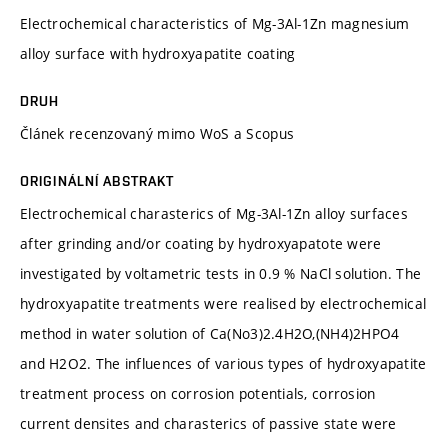
Electrochemical characteristics of Mg-3Al-1Zn magnesium
alloy surface with hydroxyapatite coating
DRUH
Článek recenzovaný mimo WoS a Scopus
ORIGINÁLNÍ ABSTRAKT
Electrochemical charasterics of Mg-3Al-1Zn alloy surfaces
after grinding and/or coating by hydroxyapatote were
investigated by voltametric tests in 0.9 % NaCl solution. The
hydroxyapatite treatments were realised by electrochemical
method in water solution of Ca(No3)2.4H2O,(NH4)2HPO4
and H2O2. The influences of various types of hydroxyapatite
treatment process on corrosion potentials, corrosion
current densites and charasterics of passive state were