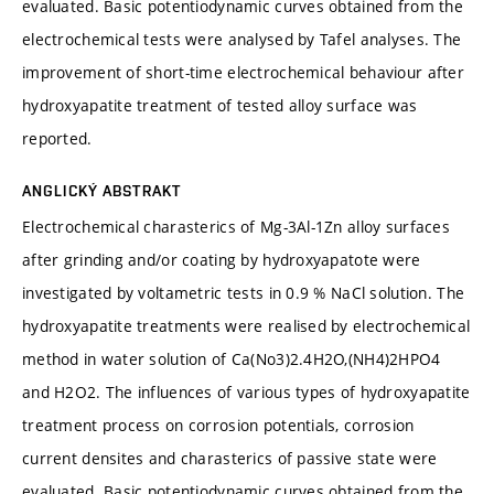
evaluated. Basic potentiodynamic curves obtained from the
electrochemical tests were analysed by Tafel analyses. The
improvement of short-time electrochemical behaviour after
hydroxyapatite treatment of tested alloy surface was
reported.
ANGLICKÝ ABSTRAKT
Electrochemical charasterics of Mg-3Al-1Zn alloy surfaces
after grinding and/or coating by hydroxyapatote were
investigated by voltametric tests in 0.9 % NaCl solution. The
hydroxyapatite treatments were realised by electrochemical
method in water solution of Ca(No3)2.4H2O,(NH4)2HPO4
and H2O2. The influences of various types of hydroxyapatite
treatment process on corrosion potentials, corrosion
current densites and charasterics of passive state were
evaluated. Basic potentiodynamic curves obtained from the