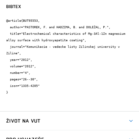
BIBTEX
@article{BUT95553,

  author="PASTOREK, F. and HADZIMA, B. and DOLEŽAL, P.",

  title="Electrochemical characteristics of Mg-3Al-1Zn magnesium 
alloy surface with hydroxyapatite coating",

  journal="Komunikacie - vedecke listy Zilinskej univerzity v 
Ziline",

  year="2012",

  volume="2012",

  number="4",

  pages="26--30",

  issn="1335-4205"

}
ŽIVOT NA VUT
Atmosféra VUT