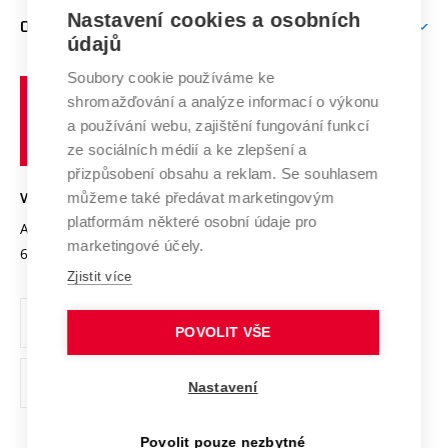
Zpracování osobních údajů uchazečů o studium
Firemní spolupráce
Nastavení cookies a osobních
Mezinárodní vědecká rada
O UNIVERZITĚ
Doktorské studium
Podpora podnikání
E-přihláška
údajů
Zahraniční spolupráce
Systém zajišťování kvality výzkumu
Profil univerzity
Soubory cookie používáme ke
Spolupráce se školami
Vysoké
Výzkumné infrastruktury
shromažďování a analýze informací o výkonu
Udržitelná univerzita
učení
Služby univerzity
Transfer znalostí
a používání webu, zajištění fungování funkcí
technické
Podnikavá univerzita / ContriBUTe
Mezinárodní dohody
ze sociálních médií a ke zlepšení a
Open Science
v
Bezpečná univerzita
přizpůsobení obsahu a reklam. Se souhlasem
Univerzitní sítě
Brně
Projekty
můžeme také předávat marketingovým
VYSOKÉ UČENÍ TECHNICKÉ V BRNĚ
Vyznamenání
platformám některé osobní údaje pro
Projekty ze strukturálních fondů
Antonínská 548/1
www.vut.cz
marketingové účely.
Organizační struktura
602 00 Brno
vut@vutbr.cz
Specifický výzkum
Zjistit více
Úřední deska
Ochrana osobních údajů
POVOLIT VŠE
(externí
Pracovní příležitosti
Nastavení
odkaz)
Podpora a rozvoj zaměstnanců a studujících
Povolit pouze nezbytné
Rovné příležitosti