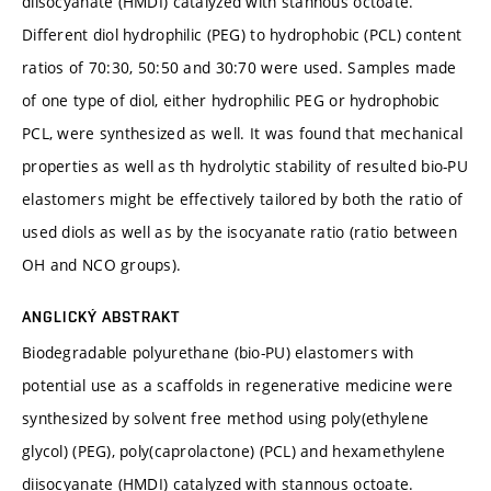
diisocyanate (HMDI) catalyzed with stannous octoate.
Different diol hydrophilic (PEG) to hydrophobic (PCL) content
ratios of 70:30, 50:50 and 30:70 were used. Samples made
of one type of diol, either hydrophilic PEG or hydrophobic
PCL, were synthesized as well. It was found that mechanical
properties as well as th hydrolytic stability of resulted bio-PU
elastomers might be effectively tailored by both the ratio of
used diols as well as by the isocyanate ratio (ratio between
OH and NCO groups).
ANGLICKÝ ABSTRAKT
Biodegradable polyurethane (bio-PU) elastomers with
potential use as a scaffolds in regenerative medicine were
synthesized by solvent free method using poly(ethylene
glycol) (PEG), poly(caprolactone) (PCL) and hexamethylene
diisocyanate (HMDI) catalyzed with stannous octoate.