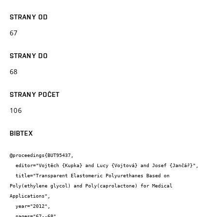
STRANY OD
67
STRANY DO
68
STRANY POČET
106
BIBTEX
@proceedings{BUT95437,

  editor="Vojtěch {Kupka} and Lucy {Vojtová} and Josef {Jančář}",

  title="Transparent Elastomeric Polyurethanes Based on 
Poly(ethylene glycol) and Poly(caprolactone) for Medical 
Applications",

  year="2012",

  pages="67--68",
