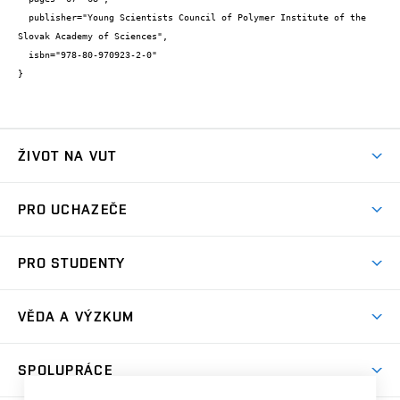
  publisher="Young Scientists Council of Polymer Institute of the 
Slovak Academy of Sciences",

  isbn="978-80-970923-2-0"

}
ŽIVOT NA VUT
Atmosféra VUT
PRO UCHAZEČE
Prostory školy
Proč na VUT
Koleje
PRO STUDENTY
Studijní programy
Stravování
Předměty
Studijní předpisy
Studium a stáže v zahraničí
Stipendia
Dny otevřených dveří
VĚDA A VÝZKUM
Sport na VUT
(externí
Studijní programy
Poplatky za studium
Uznání zahraničního vzdělání
Knihovny
Aktivity pro juniory
Studentský život
odkaz)
Věda a výzkum na VUT
Harmonogram akademického roku
Zpracování osobních údajů studentů
Sociální bezpečí
SPOLUPRÁCE
Celoživotní vzdělávání
Brno
Podpora excelence
Závěrečné práce
Studium bez bariér