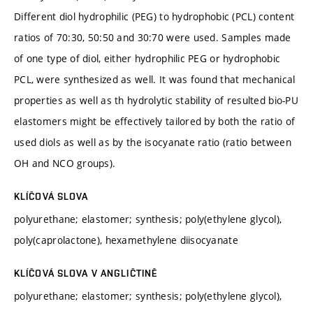
Different diol hydrophilic (PEG) to hydrophobic (PCL) content
ratios of 70:30, 50:50 and 30:70 were used. Samples made
of one type of diol, either hydrophilic PEG or hydrophobic
PCL, were synthesized as well. It was found that mechanical
properties as well as th hydrolytic stability of resulted bio-PU
elastomers might be effectively tailored by both the ratio of
used diols as well as by the isocyanate ratio (ratio between
OH and NCO groups).
KLÍČOVÁ SLOVA
polyurethane; elastomer; synthesis; poly(ethylene glycol),
poly(caprolactone), hexamethylene diisocyanate
KLÍČOVÁ SLOVA V ANGLIČTINĚ
polyurethane; elastomer; synthesis; poly(ethylene glycol),