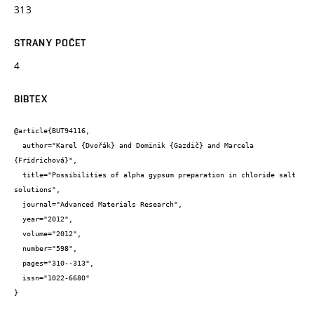
313
STRANY POČET
4
BIBTEX
@article{BUT94116,

  author="Karel {Dvořák} and Dominik {Gazdič} and Marcela 
{Fridrichová}",

  title="Possibilities of alpha gypsum preparation in chloride salt 
solutions",

  journal="Advanced Materials Research",

  year="2012",

  volume="2012",

  number="598",

  pages="310--313",

  issn="1022-6680"

}