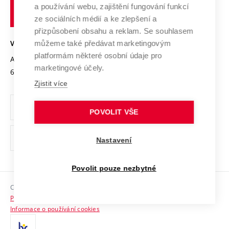
Služby univerzity
Transfer znalostí
a používání webu, zajištění fungování funkcí
technické
Podnikavá univerzita / ContriBUTe
Mezinárodní dohody
ze sociálních médií a ke zlepšení a
Open Science
v
Bezpečná univerzita
přizpůsobení obsahu a reklam. Se souhlasem
Univerzitní sítě
Brně
Projekty
můžeme také předávat marketingovým
VYSOKÉ UČENÍ TECHNICKÉ V BRNĚ
Vyznamenání
platformám některé osobní údaje pro
Projekty ze strukturálních fondů
Antonínská 548/1
www.vut.cz
marketingové účely.
Organizační struktura
602 00 Brno
vut@vutbr.cz
Specifický výzkum
Zjistit více
Úřední deska
Ochrana osobních údajů
POVOLIT VŠE
(externí
Pracovní příležitosti
Nastavení
odkaz)
Podpora a rozvoj zaměstnanců a studujících
Povolit pouze nezbytné
Rovné příležitosti
Copyright © 2026 VUT
Sociální bezpečí
Prohlášení o přístupnosti
HR Award
Informace o používání cookies