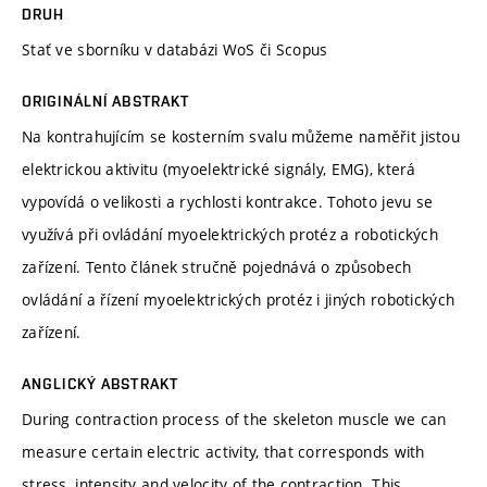
DRUH
Stať ve sborníku v databázi WoS či Scopus
ORIGINÁLNÍ ABSTRAKT
Na kontrahujícím se kosterním svalu můžeme naměřit jistou
elektrickou aktivitu (myoelektrické signály, EMG), která
vypovídá o velikosti a rychlosti kontrakce. Tohoto jevu se
využívá při ovládání myoelektrických protéz a robotických
zařízení. Tento článek stručně pojednává o způsobech
ovládání a řízení myoelektrických protéz i jiných robotických
zařízení.
ANGLICKÝ ABSTRAKT
During contraction process of the skeleton muscle we can
measure certain electric activity, that corresponds with
stress, intensity and velocity of the contraction. This