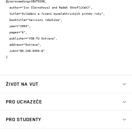
@inproceedings{BUT9208,

  author="Ivo {Černohous} and Radek {Knoflíček}",

  title="Ovládání a řízení myoelektrických protéz ruky",

  booktitle="Servisní robotika",

  year="2003",

  pages="6",

  publisher="VŠB-TU Ostrava",

  address="Ostrava",

  isbn="80-248-0494-8"

}
ŽIVOT NA VUT
Atmosféra VUT
PRO UCHAZEČE
Prostory školy
Proč na VUT
Koleje
PRO STUDENTY
Studijní programy
Stravování
Předměty
Studijní předpisy
Studium a stáže v zahraničí
Stipendia