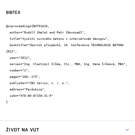
BIBTEX
@inproceedings{BUT91626,

  author="Rudolf {Hela} and Petr {Novosad}",

  title="Využití surového betonu v interiérovém designu",

  booktitle="Sborník příspěvků, 10. konference TECHNOLOGIE BETONU 
2012",

  year="2012",

  series="Ing. Vlastimil Šrůma, CSc., MBA, Ing. Hana Šrůmová, MBA",

  number="1",

  pages="168--175",

  publisher="ČBS Servis, s. r. o.",

  address="Pardubice",

  isbn="978-80-87158-31-9"

}
ŽIVOT NA VUT