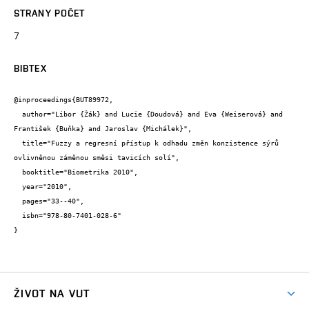
STRANY POČET
7
BIBTEX
@inproceedings{BUT89972,

  author="Libor {Žák} and Lucie {Doudová} and Eva {Weiserová} and 
František {Buňka} and Jaroslav {Michálek}",

  title="Fuzzy a regresní přístup k odhadu změn konzistence sýrů 
ovlivněnou záměnou směsi tavicích solí",

  booktitle="Biometrika 2010",

  year="2010",

  pages="33--40",

  isbn="978-80-7401-028-6"

}
ŽIVOT NA VUT