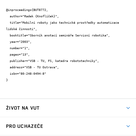
@inproceedings{BUT8772,

  author="Radek {Knoflíček}",

  title="Mobilní roboty jako technické prostředky automatizace 
lidské činnosti",

  booktitle="Sborník anotací semináře Servisní robotika",

  year="2003",

  number="1",

  pages="13",

  publisher="VSB - TU, FS, katedra robototechniky",

  address="VSB - TU Ostrava",

  isbn="80-248-0494-8"

}
ŽIVOT NA VUT
Atmosféra VUT
PRO UCHAZEČE
Prostory školy