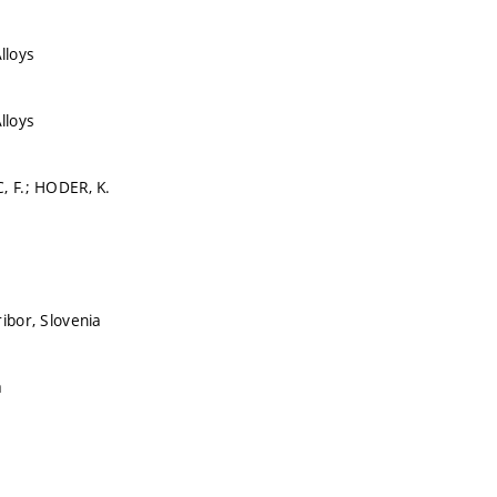
lloys
lloys
, F.; HODER, K.
ibor, Slovenia
a