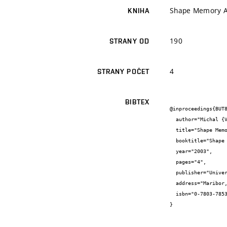
Shape Memory Al
KNIHA
190
STRANY OD
4
STRANY POČET
BIBTEX
@inproceedings{BUT8
  author="Michal {Vašina} and František {Šolc} and Karel {Hoder}",

  title="Shape Memory Alloys - Unconventional Actuators",

  booktitle="Shape Memory Alloys - Unconventional Actuators",

  year="2003",

  pages="4",

  publisher="University of Maribor, Slovenia",

  address="Maribor, Slovenia",

  isbn="0-7803-7853-9"

}