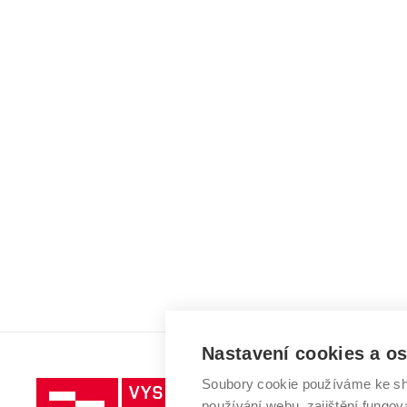
Nastavení cookies a o
Soubory cookie používáme ke sh
Vysoké
používání webu, zajištění fungová