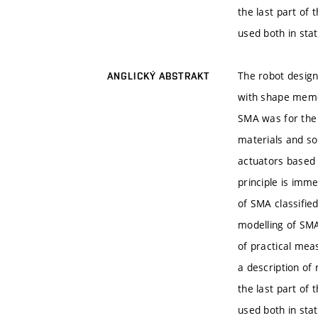
the last part of 
used both in sta
The robot design
ANGLICKÝ ABSTRAKT
with shape memor
SMA was for the 
materials and so
actuators based 
principle is imm
of SMA classifie
modelling of SMA
of practical me
a description of
the last part of 
used both in sta