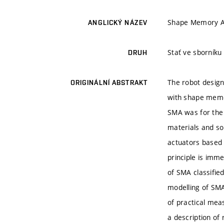
Shape Memory Al
ANGLICKÝ NÁZEV
Stať ve sborníku
DRUH
The robot design
ORIGINÁLNÍ ABSTRAKT
with shape memor
SMA was for the 
materials and so
actuators based 
principle is imm
of SMA classifie
modelling of SMA
of practical me
a description of