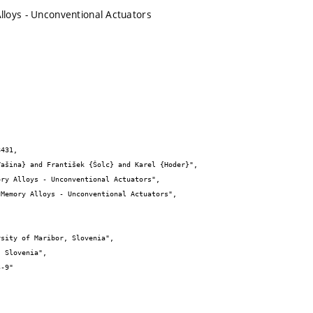
loys - Unconventional Actuators
431,
