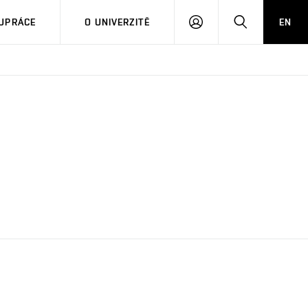
PŘIHLÁSIT
HLEDAT
UPRÁCE
O UNIVERZITĚ
EN
SE