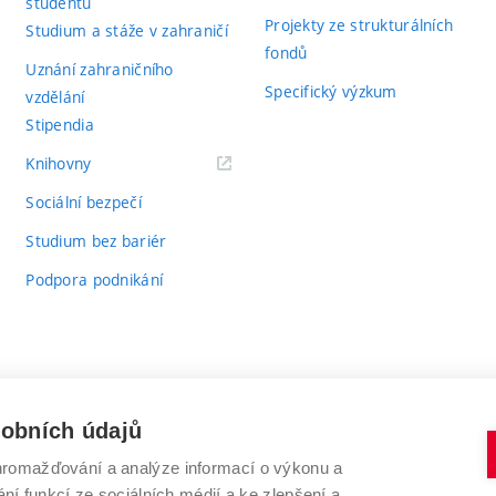
studentů
Projekty ze strukturálních
Studium a stáže v zahraničí
fondů
Uznání zahraničního
Specifický výzkum
vzdělání
Stipendia
(externí
Knihovny
odkaz)
Sociální bezpečí
Studium bez bariér
Podpora podnikání
sobních údajů
romažďování a analýze informací o výkonu a
VYSOKÉ UČENÍ TECHNICKÉ V BRNĚ
ní funkcí ze sociálních médií a ke zlepšení a