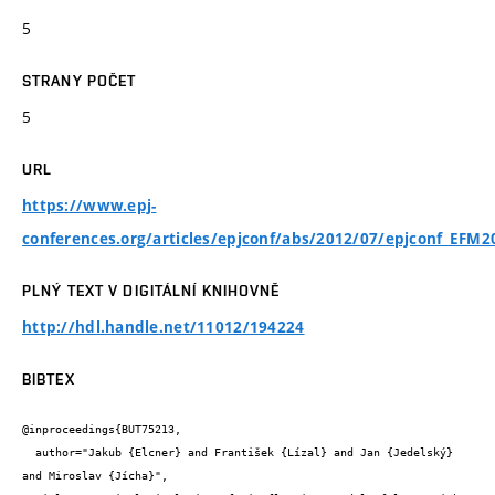
5
STRANY POČET
5
URL
https://www.epj-
conferences.org/articles/epjconf/abs/2012/07/epjconf_EFM
PLNÝ TEXT V DIGITÁLNÍ KNIHOVNĚ
http://hdl.handle.net/11012/194224
BIBTEX
@inproceedings{BUT75213,

  author="Jakub {Elcner} and František {Lízal} and Jan {Jedelský} 
and Miroslav {Jícha}",
