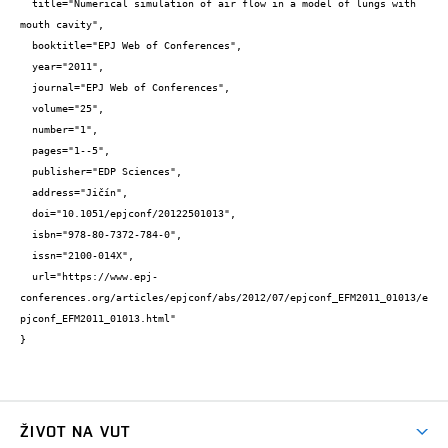
  title="Numerical simulation of air flow in a model of lungs with 
mouth cavity",

  booktitle="EPJ Web of Conferences",

  year="2011",

  journal="EPJ Web of Conferences",

  volume="25",

  number="1",

  pages="1--5",

  publisher="EDP Sciences",

  address="Jičín",

  doi="10.1051/epjconf/20122501013",

  isbn="978-80-7372-784-0",

  issn="2100-014X",

  url="https://www.epj-
conferences.org/articles/epjconf/abs/2012/07/epjconf_EFM2011_01013/e
pjconf_EFM2011_01013.html"

}
ŽIVOT NA VUT