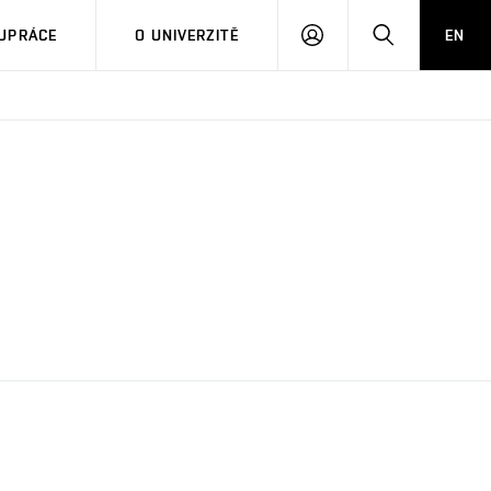
PŘIHLÁSIT
HLEDAT
UPRÁCE
O UNIVERZITĚ
EN
SE