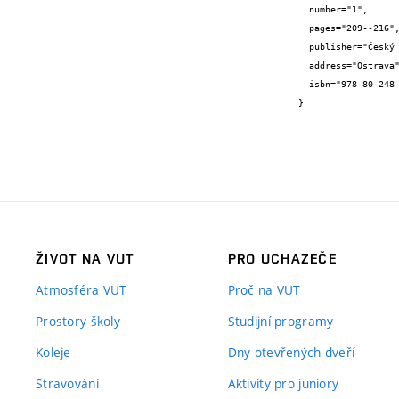
  number="1",

  pages="209--216",

  publisher="Český svářečský ústav a Vysoká škola báňská",

  address="Ostrava",

  isbn="978-80-248-2473-4"

}
ŽIVOT NA VUT
PRO UCHAZEČE
Atmosféra VUT
Proč na VUT
Prostory školy
Studijní programy
Koleje
Dny otevřených dveří
Stravování
Aktivity pro juniory