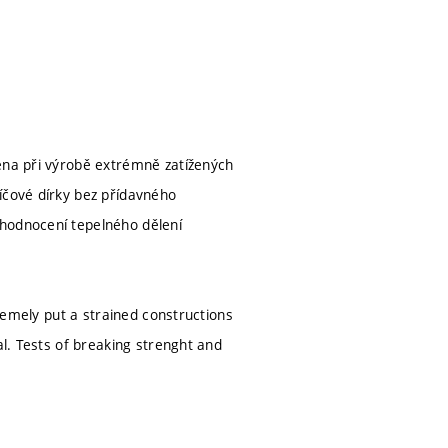
ména při výrobě extrémně zatížených
íčové dírky bez přídavného
 hodnocení tepelného dělení
tremely put a strained constructions
al. Tests of breaking strenght and