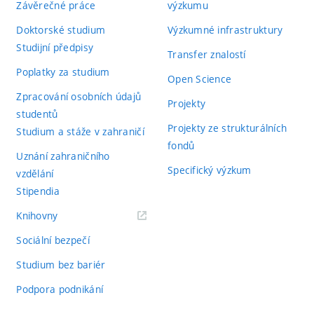
Závěrečné práce
výzkumu
Doktorské studium
Výzkumné infrastruktury
Studijní předpisy
Transfer znalostí
Poplatky za studium
Open Science
Zpracování osobních údajů
Projekty
studentů
Projekty ze strukturálních
Studium a stáže v zahraničí
fondů
Uznání zahraničního
Specifický výzkum
vzdělání
Stipendia
(externí
Knihovny
odkaz)
Sociální bezpečí
Studium bez bariér
Podpora podnikání