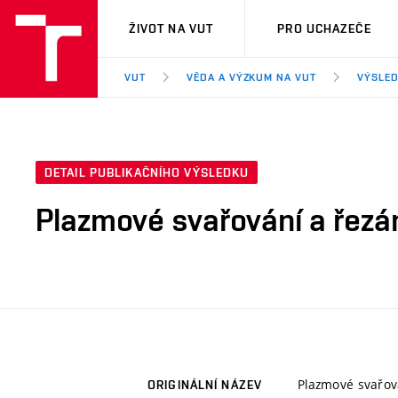
VUT
ŽIVOT NA VUT
PRO UCHAZEČE
VUT
VĚDA A VÝZKUM NA VUT
VÝSLED
DETAIL PUBLIKAČNÍHO VÝSLEDKU
Plazmové svařování a řezá
Plazmové svařová
ORIGINÁLNÍ NÁZEV