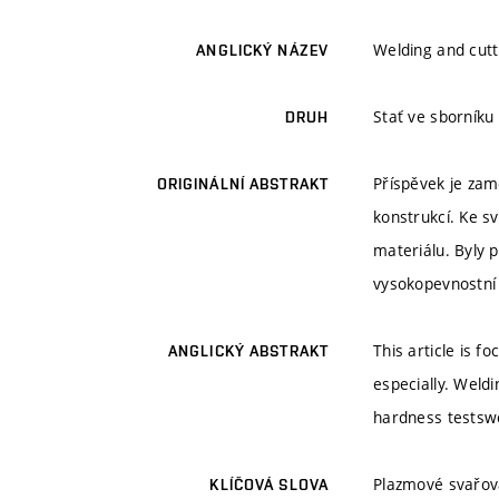
Welding and cutt
ANGLICKÝ NÁZEV
Stať ve sborníku
DRUH
Příspěvek je zam
ORIGINÁLNÍ ABSTRAKT
konstrukcí. Ke s
materiálu. Byly 
vysokopevnostní
This article is f
ANGLICKÝ ABSTRAKT
especially. Weldi
hardness testswo
Plazmové svařová
KLÍČOVÁ SLOVA