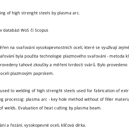
ing of high strenght steels by plasma arc.
 v databázi WoS či Scopus
ěřen na svařování vysokopevnostních ocelí, které se využívají zej
vařování byla použita technologie plazmového svařování - metoda kl
provedeny tahové zkoušky a měření tvrdosti svárů. Bylo provedeno
 oceli plazmovým paprskem.
ocused to welding of high strenght steels used for fabrication of ex
ng processig: plasma arc - key hole method without of filler materi
f welds. Evaluation of heat cutting by plasma beam.
ní a řezání, vysokopevné oceli, klíčová dírka.