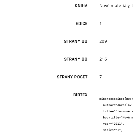
Nové materiály, 
KNIHA
1
EDICE
209
STRANY OD
216
STRANY DO
7
STRANY POČET
BIBTEX
@inproceedings{BUT7
  author="Jaroslav {Kubíček} and Michal {Hála} and Libor {Mrňa} and Eva {Šknouřilová} and Ladislav {Daněk}",

  title="Plazmové svařování a řezání vysokopevnostních ocelí",

  booktitle="Nové materiály, technologie a zařízení pro svařování",

  year="2011",

  series="1",
