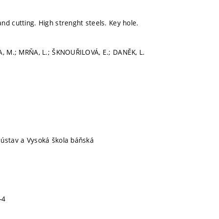
nd cutting. High strenght steels. Key hole.
A, M.; MRŇA, L.; ŠKNOUŘILOVÁ, E.; DANĚK, L.
 ústav a Vysoká škola báňská
-4