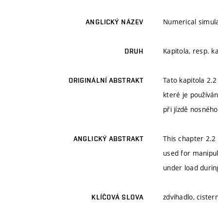
Numerical simula
ANGLICKÝ NÁZEV
Kapitola, resp. k
DRUH
Tato kapitola 2.
ORIGINÁLNÍ ABSTRAKT
které je používán
při jízdě nosného
This chapter 2.2 
ANGLICKÝ ABSTRAKT
used for manipula
under load durin
zdvihadlo, cister
KLÍČOVÁ SLOVA