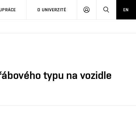
PŘIHLÁSIT
HLEDAT
UPRÁCE
O UNIVERZITĚ
EN
SE
řábového typu na vozidle