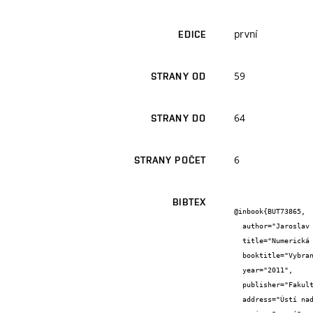
první
EDICE
59
STRANY OD
64
STRANY DO
6
STRANY POČET
BIBTEX
@inbook{BUT73865,

  author="Jaroslav {Kašpárek} and Přemysl {Pokorný} and Martin {Kubín}",

  title="Numerická simulace hydraulicky poháněného zařízení jeřábového typu na vozidle",

  booktitle="Vybrané problémy dynamiky těles. Dynamika tuhých a deformovatelných těles",

  year="2011",

  publisher="Fakulta výrobních technologií a managementu, Univerzita J. E. Purkyně v Ústí nad Labem",

  address="Ústí nad Labem",
