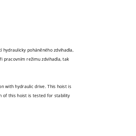
í hydraulicky poháněného zdvihadla,
při pracovním režimu zdvihadla, tak
 with hydraulic drive. This hoist is
f this hoist is tested for stability