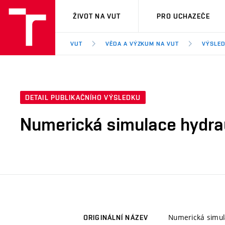
VUT
ŽIVOT NA VUT
PRO UCHAZEČE
VUT
VĚDA A VÝZKUM NA VUT
VÝSLED
DETAIL PUBLIKAČNÍHO VÝSLEDKU
Numerická simulace hydrau
Numerická simula
ORIGINÁLNÍ NÁZEV