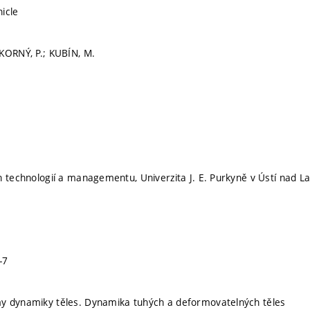
hicle
KORNÝ, P.; KUBÍN, M.
h technologií a managementu, Univerzita J. E. Purkyně v Ústí nad 
-7
y dynamiky těles. Dynamika tuhých a deformovatelných těles