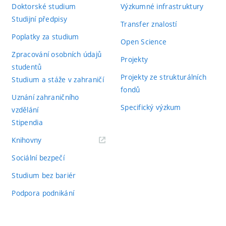
Doktorské studium
Výzkumné infrastruktury
Studijní předpisy
Transfer znalostí
Poplatky za studium
Open Science
Zpracování osobních údajů
Projekty
studentů
Projekty ze strukturálních
Studium a stáže v zahraničí
fondů
Uznání zahraničního
Specifický výzkum
vzdělání
Stipendia
(externí
Knihovny
odkaz)
Sociální bezpečí
Studium bez bariér
Podpora podnikání