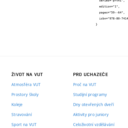
  series="první",

  edition="1",

  pages="59--64",

  isbn="978-80-7414-272-7"

}
ŽIVOT NA VUT
PRO UCHAZEČE
Atmosféra VUT
Proč na VUT
Prostory školy
Studijní programy
Koleje
Dny otevřených dveří
Stravování
Aktivity pro juniory
Sport na VUT
Celoživotní vzdělávání