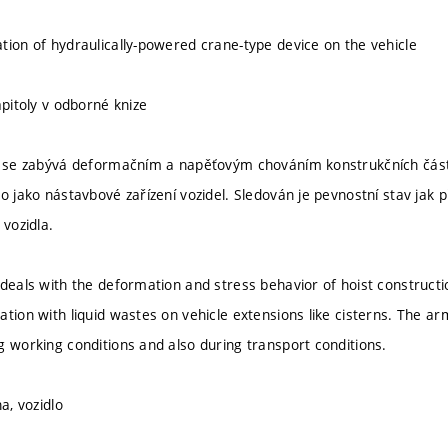
tion of hydraulically-powered crane-type device on the vehicle
apitoly v odborné knize
2 se zabývá deformačním a napěťovým chováním konstrukčních část
o jako nástavbové zařízení vozidel. Sledován je pevnostní stav jak 
 vozidla.
deals with the deformation and stress behavior of hoist construction
tion with liquid wastes on vehicle extensions like cisterns. The arm o
g working conditions and also during transport conditions.
na, vozidlo