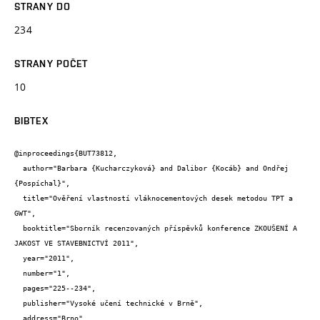
STRANY DO
234
STRANY POČET
10
BIBTEX
@inproceedings{BUT73812,

  author="Barbara {Kucharczyková} and Dalibor {Kocáb} and Ondřej 
{Pospíchal}",

  title="Ověření vlastností vláknocementových desek metodou TPT a 
GWT",

  booktitle="Sborník recenzovaných příspěvků konference ZKOUŠENÍ A 
JAKOST VE STAVEBNICTVÍ 2011",

  year="2011",

  number="1",

  pages="225--234",

  publisher="Vysoké učení technické v Brně",

  address="Brno",
