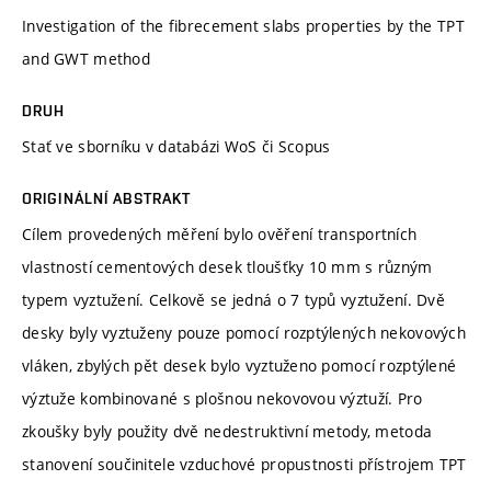
Investigation of the fibrecement slabs properties by the TPT
and GWT method
DRUH
Stať ve sborníku v databázi WoS či Scopus
ORIGINÁLNÍ ABSTRAKT
Cílem provedených měření bylo ověření transportních
vlastností cementových desek tloušťky 10 mm s různým
typem vyztužení. Celkově se jedná o 7 typů vyztužení. Dvě
desky byly vyztuženy pouze pomocí rozptýlených nekovových
vláken, zbylých pět desek bylo vyztuženo pomocí rozptýlené
výztuže kombinované s plošnou nekovovou výztuží. Pro
zkoušky byly použity dvě nedestruktivní metody, metoda
stanovení součinitele vzduchové propustnosti přístrojem TPT