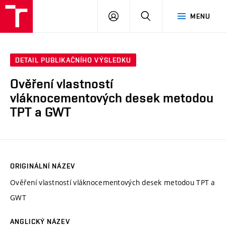
VUT
PŘIHLÁSIT
HLEDAT
MENU
SE
DETAIL PUBLIKAČNÍHO VÝSLEDKU
Ověření vlastností
vláknocementových desek metodou
TPT a GWT
ORIGINÁLNÍ NÁZEV
Ověření vlastností vláknocementových desek metodou TPT a
GWT
ANGLICKÝ NÁZEV