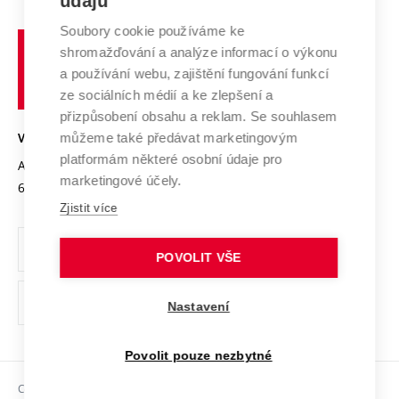
údajů
Zahraniční spolupráce
Systém zajišťování kvality výzkumu
Profil univerzity
Soubory cookie používáme ke
Spolupráce se školami
Vysoké
Výzkumné infrastruktury
shromažďování a analýze informací o výkonu
Udržitelná univerzita
učení
Služby univerzity
Transfer znalostí
a používání webu, zajištění fungování funkcí
technické
Podnikavá univerzita / ContriBUTe
Mezinárodní dohody
ze sociálních médií a ke zlepšení a
Open Science
v
Bezpečná univerzita
přizpůsobení obsahu a reklam. Se souhlasem
Univerzitní sítě
Brně
Projekty
můžeme také předávat marketingovým
VYSOKÉ UČENÍ TECHNICKÉ V BRNĚ
Vyznamenání
platformám některé osobní údaje pro
Projekty ze strukturálních fondů
Antonínská 548/1
www.vut.cz
marketingové účely.
Organizační struktura
602 00 Brno
vut@vutbr.cz
Specifický výzkum
Zjistit více
Úřední deska
Ochrana osobních údajů
POVOLIT VŠE
(externí
Pracovní příležitosti
Nastavení
odkaz)
Podpora a rozvoj zaměstnanců a studujících
Povolit pouze nezbytné
Rovné příležitosti
Copyright © 2026 VUT
Sociální bezpečí