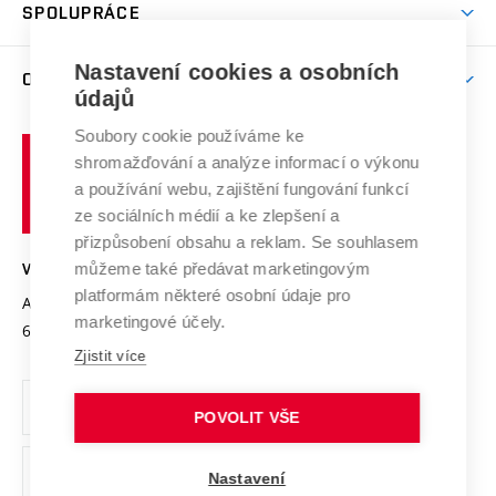
Harmonogram akademického roku
Zpracování osobních údajů studentů
Sociální bezpečí
SPOLUPRÁCE
Celoživotní vzdělávání
Brno
Podpora excelence
Závěrečné práce
Studium bez bariér
Zpracování osobních údajů uchazečů o studium
Firemní spolupráce
Nastavení cookies a osobních
Mezinárodní vědecká rada
O UNIVERZITĚ
Doktorské studium
Podpora podnikání
E-přihláška
údajů
Zahraniční spolupráce
Systém zajišťování kvality výzkumu
Profil univerzity
Soubory cookie používáme ke
Spolupráce se školami
Vysoké
Výzkumné infrastruktury
shromažďování a analýze informací o výkonu
Udržitelná univerzita
učení
Služby univerzity
Transfer znalostí
a používání webu, zajištění fungování funkcí
technické
Podnikavá univerzita / ContriBUTe
Mezinárodní dohody
ze sociálních médií a ke zlepšení a
Open Science
v
Bezpečná univerzita
přizpůsobení obsahu a reklam. Se souhlasem
Univerzitní sítě
Brně
Projekty
můžeme také předávat marketingovým
VYSOKÉ UČENÍ TECHNICKÉ V BRNĚ
Vyznamenání
platformám některé osobní údaje pro
Projekty ze strukturálních fondů
Antonínská 548/1
www.vut.cz
marketingové účely.
Organizační struktura
602 00 Brno
vut@vutbr.cz
Specifický výzkum
Zjistit více
Úřední deska
Ochrana osobních údajů
POVOLIT VŠE
(externí
Pracovní příležitosti
Nastavení
odkaz)