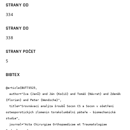
STRANY OD
334
STRANY DO
338
STRANY POČET
5
BIBTEX
@article{BUT73525,

  author="Iva {Janů} and Ján {Kočiš} and Tomáš {Návrat} and Zdeněk 
{Florian} and Peter {Wendsche}",

  title="Srovnávací analýza šroubů Socon CS a Socon v ošetření 
osteoporotických zlomenin torakolumbální páteře - biomechanická 
studie",

  journal="Acta Chirurgiae Orthopaedicae et Traumatologiae 