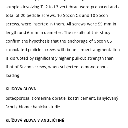
samples involving T12 to L3 vertebrae were prepared and a
total of 20 pedicle screws, 10 Socon CS and 10 Socon
screws, were inserted in them. All screws were 55 mm in
length and 6 mm in diameter. The results of this study
confirm the hypothesis that the anchorage of Socon CS
cannulated pedicle screws with bone cement augmentation
is disrupted by significantly higher pull-out strength than
that of Socon screws, when subjected to monotonous
loading.
KLÍČOVÁ SLOVA
osteoporoza, zlomenina obratle, kostní cement, kanylovaný
šroub, biomechanická studie
KLÍČOVÁ SLOVA V ANGLIČTINĚ