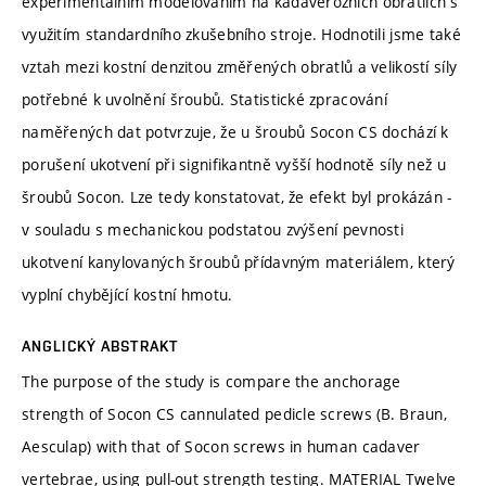
experimentálním modelováním na kadaverózních obratlích s
využitím standardního zkušebního stroje. Hodnotili jsme také
vztah mezi kostní denzitou změřených obratlů a velikostí síly
potřebné k uvolnění šroubů. Statistické zpracování
naměřených dat potvrzuje, že u šroubů Socon CS dochází k
porušení ukotvení při signifikantně vyšší hodnotě síly než u
šroubů Socon. Lze tedy konstatovat, že efekt byl prokázán -
v souladu s mechanickou podstatou zvýšení pevnosti
ukotvení kanylovaných šroubů přídavným materiálem, který
vyplní chybějící kostní hmotu.
ANGLICKÝ ABSTRAKT
The purpose of the study is compare the anchorage
strength of Socon CS cannulated pedicle screws (B. Braun,
Aesculap) with that of Socon screws in human cadaver
vertebrae, using pull-out strength testing. MATERIAL Twelve