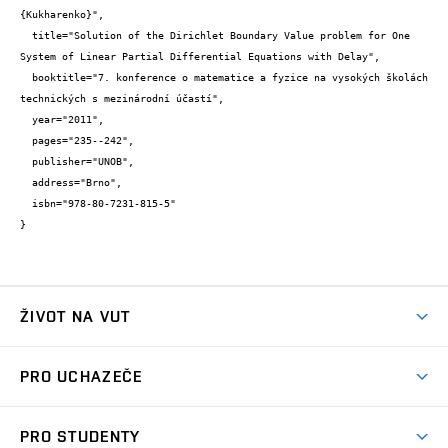
{Kukharenko}",

  title="Solution of the Dirichlet Boundary Value problem for One 
System of Linear Partial Differential Equations with Delay",

  booktitle="7. konference o matematice a fyzice na vysokých školách 
technických s mezinárodní účastí",

  year="2011",

  pages="235--242",

  publisher="UNOB",

  address="Brno",

  isbn="978-80-7231-815-5"

}
ŽIVOT NA VUT
Atmosféra VUT
PRO UCHAZEČE
Prostory školy
Proč na VUT
Koleje
PRO STUDENTY