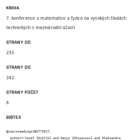
KNIHA
7. konference o matematice a fyzice na vysokých školách
technických s mezinárodní účastí
STRANY OD
235
STRANY DO
242
STRANY POČET
8
BIBTEX
@inproceedings{BUT73517,

  author="Josef {Diblík} and Denys {Khusainov} and Oleksandra 