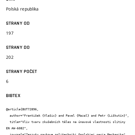
Polská republika
STRANY OD
197
STRANY DO
202
STRANY POČET
6
BIBTEX
@article{BUT72896,

  author="František {Vlašic} and Pavel {Mazal} and Petr {Liškutín}",

  title="Vliv tvaru zkušebních těles na únavové vlastnosti slitiny 
EN AW-6082",

  journal="Zeszyty naukowe politechniki Opolskiej seria Mechanika",
