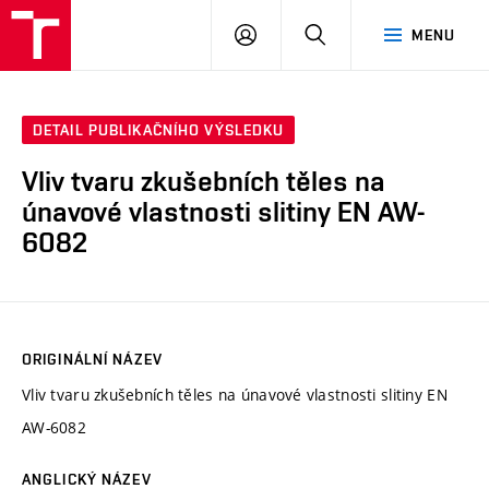
VUT
PŘIHLÁSIT
HLEDAT
MENU
SE
DETAIL PUBLIKAČNÍHO VÝSLEDKU
Vliv tvaru zkušebních těles na
únavové vlastnosti slitiny EN AW-
6082
ORIGINÁLNÍ NÁZEV
Vliv tvaru zkušebních těles na únavové vlastnosti slitiny EN
AW-6082
ANGLICKÝ NÁZEV