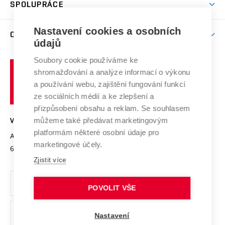
Harmonogram akademického roku
Zpracování osobních údajů studentů
Sociální bezpečí
SPOLUPRÁCE
Celoživotní vzdělávání
Brno
Podpora excelence
Závěrečné práce
Studium bez bariér
Zpracování osobních údajů uchazečů o studium
Firemní spolupráce
Nastavení cookies a osobních
Mezinárodní vědecká rada
O UNIVERZITĚ
Doktorské studium
Podpora podnikání
E-přihláška
údajů
Zahraniční spolupráce
Systém zajišťování kvality výzkumu
Profil univerzity
Soubory cookie používáme ke
Spolupráce se školami
Vysoké
Výzkumné infrastruktury
shromažďování a analýze informací o výkonu
Udržitelná univerzita
učení
Služby univerzity
Transfer znalostí
a používání webu, zajištění fungování funkcí
technické
Podnikavá univerzita / ContriBUTe
Mezinárodní dohody
ze sociálních médií a ke zlepšení a
Open Science
v
Bezpečná univerzita
přizpůsobení obsahu a reklam. Se souhlasem
Univerzitní sítě
Brně
Projekty
můžeme také předávat marketingovým
VYSOKÉ UČENÍ TECHNICKÉ V BRNĚ
Vyznamenání
platformám některé osobní údaje pro
Projekty ze strukturálních fondů
Antonínská 548/1
www.vut.cz
marketingové účely.
Organizační struktura
602 00 Brno
vut@vutbr.cz
Specifický výzkum
Zjistit více
Úřední deska
Ochrana osobních údajů
POVOLIT VŠE
(externí
Pracovní příležitosti
Nastavení
odkaz)