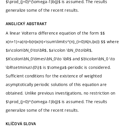
$\prod_{j=0}^{\omega-1}b(j)$ is assumed. The results
generalize some of the recent results.
ANGLICKÝ ABSTRAKT
A linear Volterra difference equation of the form $$
x(n+1)=a(n)+b(n)x(n)+\sum\limits^{n}_{i=0}K(n,i)x(i) $$ where
$x\colon\bN_0\to\bR$, $a\colon \bN_0\to\bR$,
$K\colon\bN_0\times\bN_0\to \bR$ and $b\colon\bN_0 \to
\bR\setminus\{0\}$ is $\omega$-periodic is considered.
Sufficient conditions for the existence of weighted
asymptotically periodic solutions of this equation are
obtained. Unlike previous investigations, no restriction on
$\prod_{j=0}^{\omega-1}b(j)$ is assumed. The results
generalize some of the recent results.
KLÍČOVÁ SLOVA