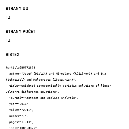
STRANY DO
14
STRANY POČET
14
BIBTEX
@article{BUT72873,

  author="Josef {Diblík} and Miroslava {Růžičková} and Ewa 
{Schmeidel} and Malgorzata {Zbaszyniak}",

  title="Weighted asymptotically periodic solutions of linear 
volterra difference equations",

  journal="Abstract and Applied Analysis",

  year="2011",

  volume="2011",

  number="1",

  pages="1--14",

  issn="1085-3375"
