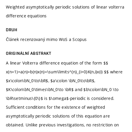
Weighted asymptotically periodic solutions of linear volterra
difference equations
DRUH
Článek recenzovaný mimo WoS a Scopus
ORIGINÁLNÍ ABSTRAKT
A linear Volterra difference equation of the form $$
x(n+1)=a(n)+b(n)x(n)+\sum\limits^{n}_{i=0}K(n,i)x(i) $$ where
$x\colon\bN_0\to\bR$, $a\colon \bN_0\to\bR$,
$K\colon\bN_0\times\bN_0\to \bR$ and $b\colon\bN_0 \to
\bR\setminus\{0\}$ is $\omega$-periodic is considered.
Sufficient conditions for the existence of weighted
asymptotically periodic solutions of this equation are
obtained. Unlike previous investigations, no restriction on