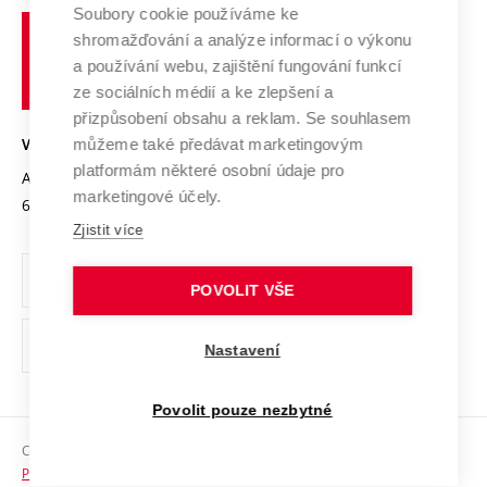
Profil univerzity
Soubory cookie používáme ke
Spolupráce se školami
Vysoké
Výzkumné infrastruktury
shromažďování a analýze informací o výkonu
Udržitelná univerzita
učení
Služby univerzity
Transfer znalostí
a používání webu, zajištění fungování funkcí
technické
Podnikavá univerzita / ContriBUTe
Mezinárodní dohody
ze sociálních médií a ke zlepšení a
Open Science
v
Bezpečná univerzita
přizpůsobení obsahu a reklam. Se souhlasem
Univerzitní sítě
Brně
Projekty
můžeme také předávat marketingovým
VYSOKÉ UČENÍ TECHNICKÉ V BRNĚ
Vyznamenání
platformám některé osobní údaje pro
Projekty ze strukturálních fondů
Antonínská 548/1
www.vut.cz
marketingové účely.
Organizační struktura
602 00 Brno
vut@vutbr.cz
Specifický výzkum
Zjistit více
Úřední deska
Ochrana osobních údajů
POVOLIT VŠE
(externí
Pracovní příležitosti
Nastavení
odkaz)
Podpora a rozvoj zaměstnanců a studujících
Povolit pouze nezbytné
Rovné příležitosti
Copyright © 2026 VUT
Sociální bezpečí
Prohlášení o přístupnosti