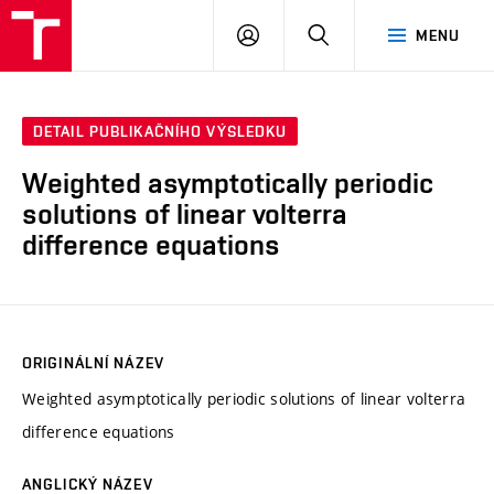
VUT
PŘIHLÁSIT
HLEDAT
MENU
SE
DETAIL PUBLIKAČNÍHO VÝSLEDKU
Weighted asymptotically periodic
solutions of linear volterra
difference equations
ORIGINÁLNÍ NÁZEV
Weighted asymptotically periodic solutions of linear volterra
difference equations
ANGLICKÝ NÁZEV