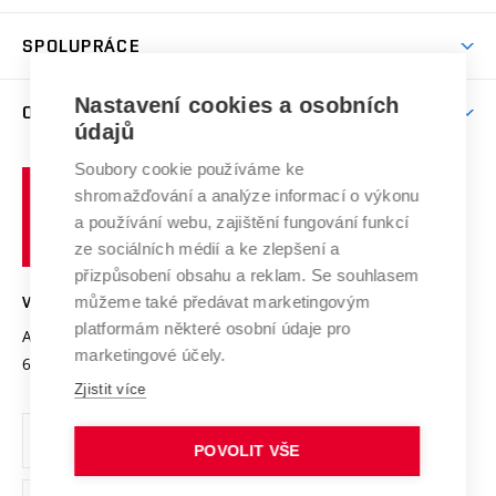
Aktivity pro juniory
Studentský život
odkaz)
Věda a výzkum na VUT
Harmonogram akademického roku
Zpracování osobních údajů studentů
Sociální bezpečí
SPOLUPRÁCE
Celoživotní vzdělávání
Brno
Podpora excelence
Závěrečné práce
Studium bez bariér
Zpracování osobních údajů uchazečů o studium
Firemní spolupráce
Nastavení cookies a osobních
Mezinárodní vědecká rada
O UNIVERZITĚ
Doktorské studium
Podpora podnikání
E-přihláška
údajů
Zahraniční spolupráce
Systém zajišťování kvality výzkumu
Profil univerzity
Soubory cookie používáme ke
Spolupráce se školami
Vysoké
Výzkumné infrastruktury
shromažďování a analýze informací o výkonu
Udržitelná univerzita
učení
Služby univerzity
Transfer znalostí
a používání webu, zajištění fungování funkcí
technické
Podnikavá univerzita / ContriBUTe
Mezinárodní dohody
ze sociálních médií a ke zlepšení a
Open Science
v
Bezpečná univerzita
přizpůsobení obsahu a reklam. Se souhlasem
Univerzitní sítě
Brně
Projekty
můžeme také předávat marketingovým
VYSOKÉ UČENÍ TECHNICKÉ V BRNĚ
Vyznamenání
platformám některé osobní údaje pro
Projekty ze strukturálních fondů
Antonínská 548/1
www.vut.cz
marketingové účely.
Organizační struktura
602 00 Brno
vut@vutbr.cz
Specifický výzkum
Zjistit více
Úřední deska
Ochrana osobních údajů
POVOLIT VŠE