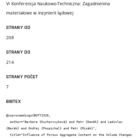
VI Konferencja Naukowo-Techniczna: Zagadnienina
materiałowe w inżynierii lądowej
STRANY OD
208
STRANY DO
214
STRANY POČET
7
BIBTEX
@inproceedings{BUT72326,

  author="Barbara {Kucharczyková} and Petr {Daněk} and Ladislav 
{Barák} and Ondřej {Pospíchal} and Petr {Misák}",

  title="Influence of Porous Aggregate Content on the Volume Changes 