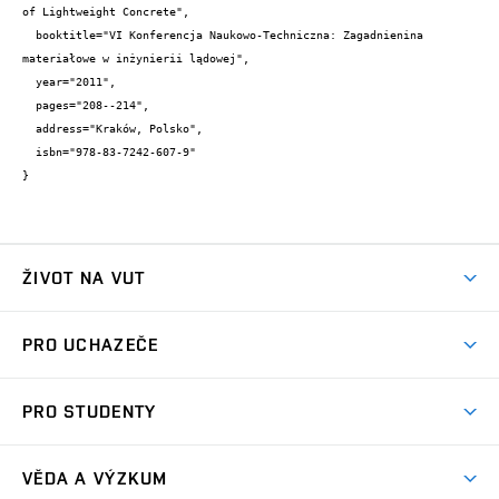
of Lightweight Concrete",

  booktitle="VI Konferencja Naukowo-Techniczna: Zagadnienina 
materiałowe w inżynierii lądowej",

  year="2011",

  pages="208--214",

  address="Kraków, Polsko",

  isbn="978-83-7242-607-9"

}
ŽIVOT NA VUT
Atmosféra VUT
PRO UCHAZEČE
Prostory školy
Proč na VUT
Koleje
PRO STUDENTY
Studijní programy
Stravování
Předměty
Studijní předpisy
Studium a stáže v zahraničí
Stipendia
Dny otevřených dveří
VĚDA A VÝZKUM
Sport na VUT
(externí
Studijní programy
Poplatky za studium
Uznání zahraničního vzdělání
Knihovny