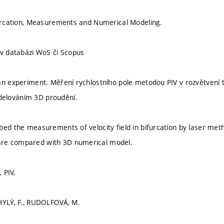
furcation, Measurements and Numerical Modeling.
 v databázi WoS či Scopus
án experiment. Měření rychlostního pole metodou PIV v rozvětvení t
elováním 3D proudění.
bed the measurements of velocity field in bifurcation by laser metho
re compared with 3D numerical model.
, PIV,
HYLÝ, F., RUDOLFOVÁ, M.