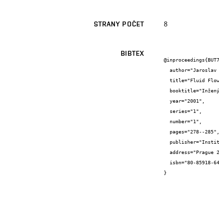
8
STRANY POČET
BIBTEX
@inproceedings{BUT7
  author="Jaroslav {Štigler} and František {Pochylý} and Michaela {Rudolfová}",

  title="Fluid Flow in Bifurcation, Measurements and Numerical Modeling.",

  booktitle="Inženýrská Mechanika 2001",

  year="2001",

  series="1",

  number="1",

  pages="278--285",

  publisher="Institute of ThermomechanicsAcademy of Sciences of the Czech Republic",

  address="Prague 2001",

  isbn="80-85918-64-1"

}