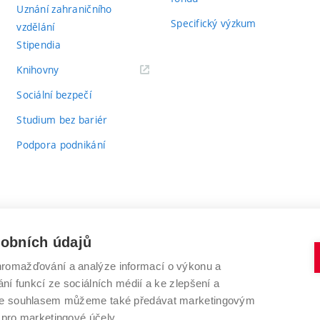
Uznání zahraničního
Specifický výzkum
vzdělání
Stipendia
(externí
Knihovny
odkaz)
Sociální bezpečí
Studium bez bariér
Podpora podnikání
sobních údajů
romažďování a analýze informací o výkonu a
VYSOKÉ UČENÍ TECHNICKÉ V BRNĚ
ní funkcí ze sociálních médií a ke zlepšení a
Antonínská 548/1
www.vut.cz
 Se souhlasem můžeme také předávat marketingovým
602 00 Brno
vut@vutbr.cz
 pro marketingové účely.