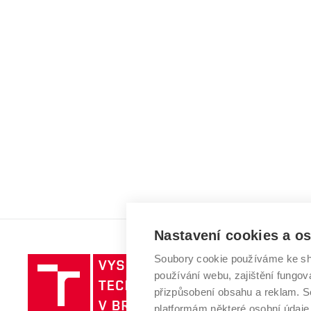
Nastavení cookies a o
Soubory cookie používáme ke sh
Vysoké
používání webu, zajištění fungová
učení
přizpůsobení obsahu a reklam.
technické
platformám některé osobní údaje