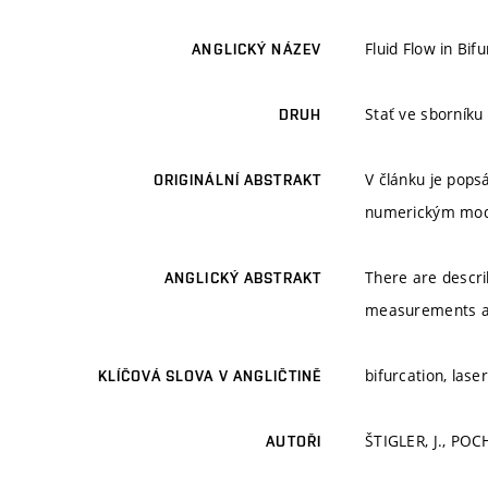
Fluid Flow in Bi
ANGLICKÝ NÁZEV
Stať ve sborníku
DRUH
V článku je pops
ORIGINÁLNÍ ABSTRAKT
numerickým mod
There are descri
ANGLICKÝ ABSTRAKT
measurements a
bifurcation, laser
KLÍČOVÁ SLOVA V ANGLIČTINĚ
ŠTIGLER, J., POC
AUTOŘI