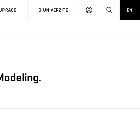
PŘIHLÁSIT
HLEDAT
UPRÁCE
O UNIVERZITĚ
EN
SE
Modeling.