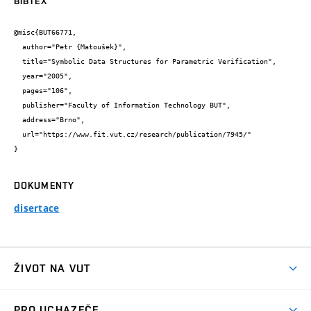
BIBTEX
@misc{BUT66771,

  author="Petr {Matoušek}",

  title="Symbolic Data Structures for Parametric Verification",

  year="2005",

  pages="106",

  publisher="Faculty of Information Technology BUT",

  address="Brno",

  url="https://www.fit.vut.cz/research/publication/7945/"

}
DOKUMENTY
disertace
ŽIVOT NA VUT
Atmosféra VUT
PRO UCHAZEČE