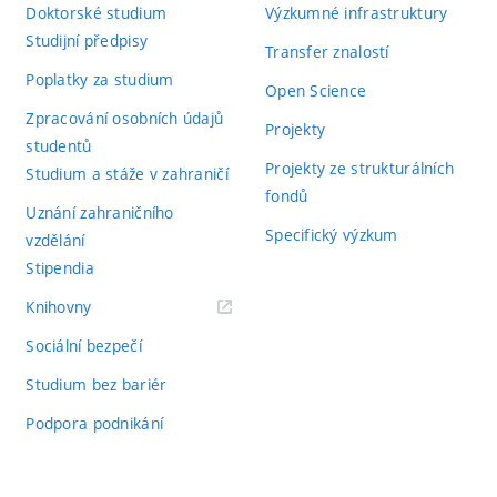
Doktorské studium
Výzkumné infrastruktury
Studijní předpisy
Transfer znalostí
Poplatky za studium
Open Science
Zpracování osobních údajů
Projekty
studentů
Projekty ze strukturálních
Studium a stáže v zahraničí
fondů
Uznání zahraničního
Specifický výzkum
vzdělání
Stipendia
(externí
Knihovny
odkaz)
Sociální bezpečí
Studium bez bariér
Podpora podnikání