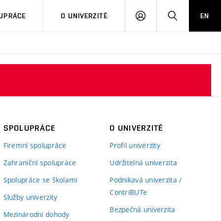
PŘIHLÁSIT
HLEDAT
UPRÁCE
O UNIVERZITĚ
EN
SE
SPOLUPRÁCE
O UNIVERZITĚ
Firemní spolupráce
Profil univerzity
Zahraniční spolupráce
Udržitelná univerzita
Spolupráce se školami
Podnikavá univerzita /
ContriBUTe
Služby univerzity
Bezpečná univerzita
Mezinárodní dohody