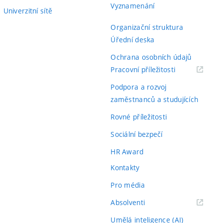
Vyznamenání
Univerzitní sítě
Organizační struktura
Úřední deska
Ochrana osobních údajů
(externí
Pracovní příležitosti
odkaz)
Podpora a rozvoj
zaměstnanců a studujících
Rovné příležitosti
Sociální bezpečí
HR Award
Kontakty
Pro média
(externí
Absolventi
odkaz)
Umělá inteligence (AI)