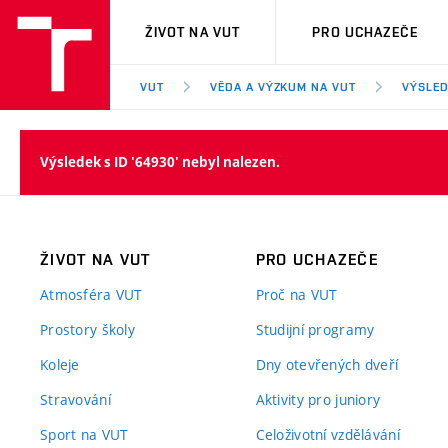
VUT
ŽIVOT NA VUT
PRO UCHAZEČE
VUT
VĚDA A VÝZKUM NA VUT
VÝSLED
Výsledek s ID '64930' nebyl nalezen.
ŽIVOT NA VUT
PRO UCHAZEČE
Atmosféra VUT
Proč na VUT
Prostory školy
Studijní programy
Koleje
Dny otevřených dveří
Stravování
Aktivity pro juniory
Sport na VUT
Celoživotní vzdělávání